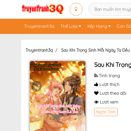
Truyentranh3q
Thể Loại
Xếp Hạng
Con Gá
Truyentranh3q
Sau Khi Trọng Sinh Mỗi Ngày Ta Đều
Sau Khi Trọn
Tình trạng
Lượt thích
Lượt theo dõi
Lượt xem
Ngôn Tình