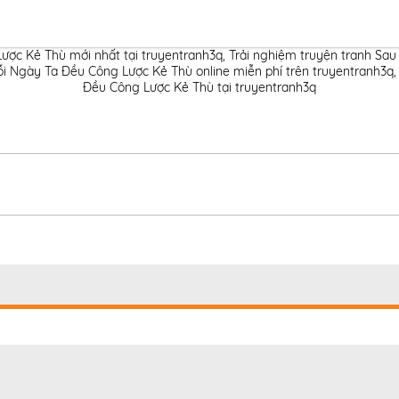
ược Kẻ Thù mới nhất tại truyentranh3q
,
Trải nghiệm truyện tranh Sa
i Ngày Ta Đều Công Lược Kẻ Thù online miễn phí trên truyentranh3q
Đều Công Lược Kẻ Thù tại truyentranh3q