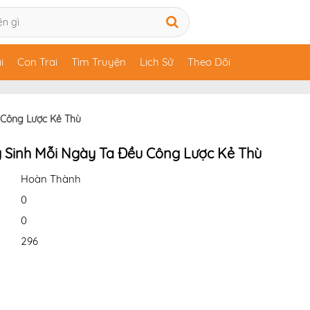
i
Con Trai
Tìm Truyện
Lịch Sử
Theo Dõi
 Công Lược Kẻ Thù
g Sinh Mỗi Ngày Ta Đều Công Lược Kẻ Thù
Hoàn Thành
0
0
296