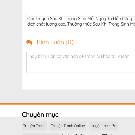
Đọc truyện Sau Khi Trọng Sinh Mỗi Ngày Ta Đều Công L
dịch chất lượng cao
,
Thưởng thức Sau Khi Trọng Sinh Mỗ
Bình Luận (
0
)
hãy bình luận có văn hóa để tránh bị khóa tài khoản
Chuyên mục
Truyện Tranh
Truyện Tranh Online
truyện tranh 3q