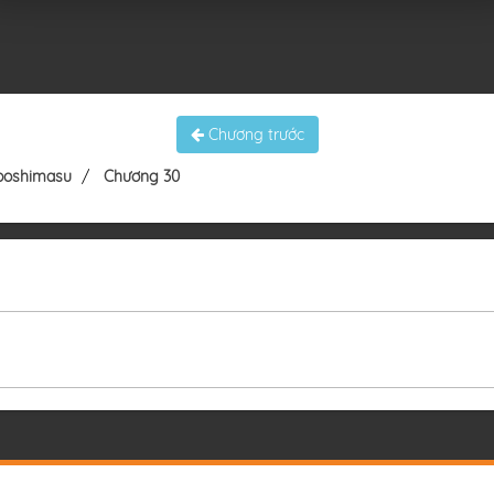
Chương trước
oboshimasu
Chương 30