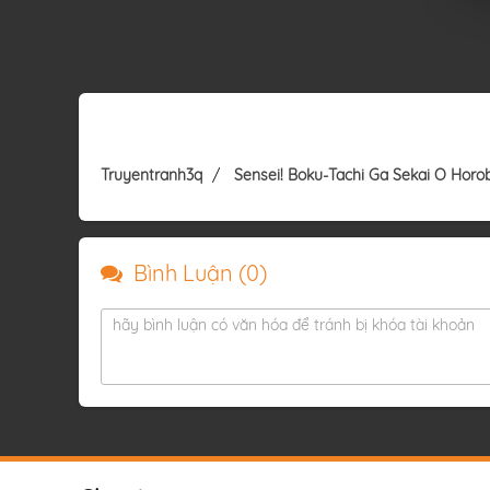
Truyentranh3q
Sensei! Boku-Tachi Ga Sekai O Hor
Bình Luận (
0
)
hãy bình luận có văn hóa để tránh bị khóa tài khoản