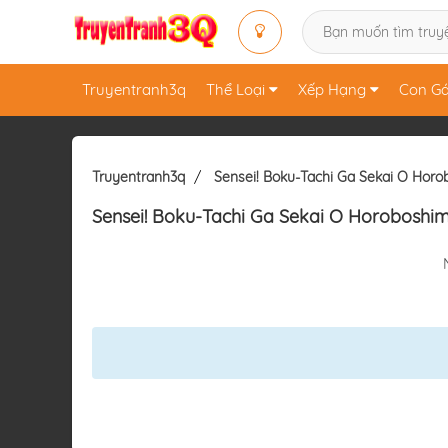
Truyentranh3q
Thể Loại
Xếp Hạng
Con Gá
Truyentranh3q
Sensei! Boku-Tachi Ga Sekai O Hor
Sensei! Boku-Tachi Ga Sekai O Horoboshi