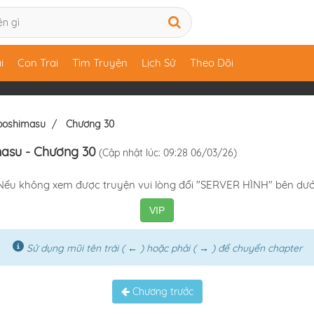
i
Con Trai
Tìm Truyện
Lịch Sử
Theo Dõi
oboshimasu
Chương 30
masu
- Chương 30
(Cập nhật lúc: 09:28 06/03/26)
Nếu không xem được truyện vui lòng đổi "SERVER HÌNH" bên dướ
VIP
Sử dụng mũi tên trái ( ← ) hoặc phải ( → ) để chuyển chapter
Chương trước