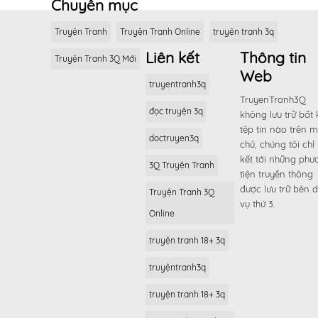
Chuyên mục
Truyện Tranh
Truyện Tranh Online
truyện tranh 3q
Liên kết
Thông tin
Truyện Tranh 3Q Mới
Web
truyentranh3q
TruyenTranh3Q
đọc truyện 3q
không lưu trữ bất 
tệp tin nào trên 
doctruyen3q
chủ, chúng tôi chỉ 
kết tới những phư
3Q Truyện Tranh
tiện truyền thông
được lưu trữ bên d
Truyện Tranh 3Q
vụ thứ 3.
Online
truyện tranh 18+ 3q
truyệntranh3q
truyện tranh 18+ 3q