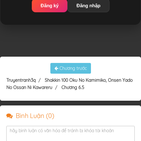
Đăng ký
Đăng nhập
Chương trước
Truyentranh3q
Shakkin 100 Oku No Kamimiko, Onsen Yado
No Ossan Ni Kawareru
Chương 6.5
Bình Luận (
0
)
hãy bình luận có văn hóa để tránh bị khóa tài khoản