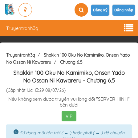
Đăng ký
Đăng nhập
Truyentranh3q
Truyentranh3q
Shakkin 100 Oku No Kamimiko, Onsen Yado
No Ossan Ni Kawareru
Chương 6.5
Shakkin 100 Oku No Kamimiko, Onsen Yado
No Ossan Ni Kawareru
- Chương 6.5
(Cập nhật lúc: 13:29 08/07/26)
Nếu không xem được truyện vui lòng đổi "SERVER HÌNH"
bên dưới
VIP
Sử dụng mũi tên trái ( ← ) hoặc phải ( → ) để chuyển