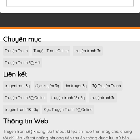
Chuyên mục
Truyện Tranh
Truyện Tranh Online
truyện tranh 3q
Truyện Tranh 3Q Mới
Liên kết
truyentranh3q
đọc truyện 3q
doctruyen3q
3Q Truyện Tranh
Truyện Tranh 3Q Online
truyện tranh 18+ 3q
truyệntranh3q
truyện tranh 18+ 3q
Đọc Truyện Tranh 3Q Online
Thông tin Web
TruyenTranh3Q không lưu trữ bất kì tệp tin nào trên máy chủ, chúng
tôi chỉ liên kết tới những phương tiện truyền thông được lưu trữ bên