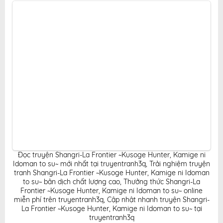
hấp dẫn, tiện lợi, hoàn toàn miễn phí cho độc giả yêu
thích truyện tranh online.
Đọc truyện Shangri-La Frontier ~Kusoge Hunter, Kamige ni
Idoman to su~ mới nhất tại truyentranh3q
,
Trải nghiệm truyện
tranh Shangri-La Frontier ~Kusoge Hunter, Kamige ni Idoman
to su~ bản dịch chất lượng cao
,
Thưởng thức Shangri-La
Frontier ~Kusoge Hunter, Kamige ni Idoman to su~ online
miễn phí trên truyentranh3q
,
Cập nhật nhanh truyện Shangri-
La Frontier ~Kusoge Hunter, Kamige ni Idoman to su~ tại
truyentranh3q