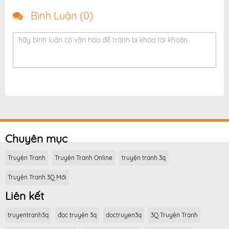
Bình Luận (
0
)
hãy bình luận có văn hóa để tránh bị khóa tài khoản
Chuyên mục
Truyện Tranh
Truyện Tranh Online
truyện tranh 3q
Truyện Tranh 3Q Mới
Liên kết
truyentranh3q
đọc truyện 3q
doctruyen3q
3Q Truyện Tranh