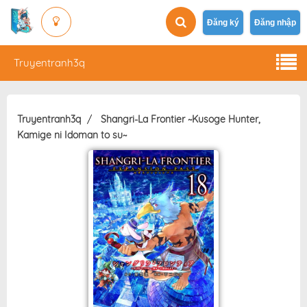
Đăng ký
Đăng nhập
Truyentranh3q
Truyentranh3q
Shangri-La Frontier ~Kusoge Hunter,
Kamige ni Idoman to su~