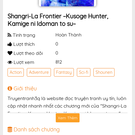
Shangri-La Frontier ~Kusoge Hunter,
Kamige ni Idoman to su~
Tình trạng
Hoàn Thành
Lượt thích
0
Lượt theo dõi
0
Lượt xem
812
Action
Adventure
Fantasy
Sci-fi
Shounen
Giới thiệu
Truyentranh3q là website đọc truyện tranh uy tín, luôn
cập nhật nhanh nhất các chương mới của "Shangri-La
Frontier ~Kusoge Hunter, Kamige ni Idoman to su~"
Xem Thêm
với chất lượng hình ảnh sắc nét, bản dịch chuẩn và
giao diện thân thiện, mang đến trải nghiệm đọc truyện
Danh sách chương