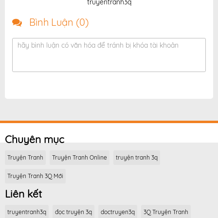
truyentranh3q
Bình Luận (
0
)
hãy bình luận có văn hóa để tránh bị khóa tài khoản
Chuyên mục
Truyện Tranh
Truyện Tranh Online
truyện tranh 3q
Truyện Tranh 3Q Mới
Liên kết
truyentranh3q
đọc truyện 3q
doctruyen3q
3Q Truyện Tranh