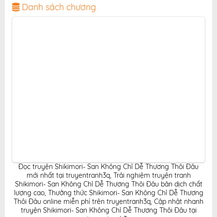
thiện, mang đến trải nghiệm đọc truyện hấp dẫn, tiện
Danh sách chương
lợi, hoàn toàn miễn phí cho độc giả yêu thích truyện
tranh online.
Đọc truyện Shikimori- San Không Chỉ Dễ Thương Thôi Đâu
mới nhất tại truyentranh3q
,
Trải nghiệm truyện tranh
Shikimori- San Không Chỉ Dễ Thương Thôi Đâu bản dịch chất
lượng cao
,
Thưởng thức Shikimori- San Không Chỉ Dễ Thương
Thôi Đâu online miễn phí trên truyentranh3q
,
Cập nhật nhanh
truyện Shikimori- San Không Chỉ Dễ Thương Thôi Đâu tại