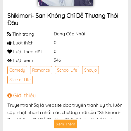
Shikimori- San Không Chỉ Dễ Thương Thôi
Đâu
Tình trạng
Đang Cập Nhật
Lượt thích
0
Lượt theo dõi
0
Lượt xem
346
Comedy
Romance
School Life
Shoujo
Slice of Life
Giới thiệu
Truyentranh3q là website đọc truyện tranh uy tín, luôn
cập nhật nhanh nhất các chương mới của "Shikimori-
San Không Chỉ Dễ Thương Thôi Đâu" với chất lượng
Xem Thêm
hình ảnh sắc nét, bản dịch chuẩn và giao diện thân