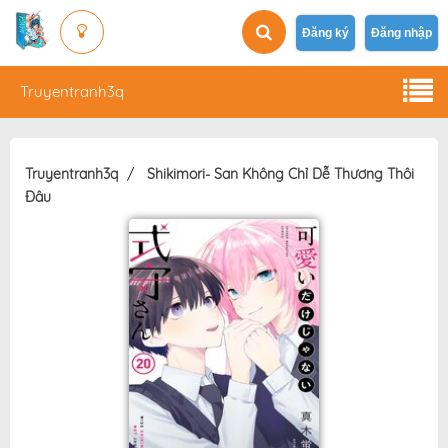
Đăng ký
Đăng nhập
Truyentranh3q
Truyentranh3q
Shikimori- San Không Chỉ Dễ Thương Thôi
Đâu