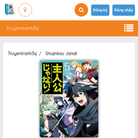
Đăng ký
Đăng nhập
Truyentranh3q
Truyentranh3q
Shujinkou Janai!