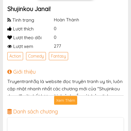
Shujinkou Janai!
Tình trạng
Hoàn Thành
Lượt thích
0
Lượt theo dõi
0
Lượt xem
277
Action
Comedy
Fantasy
Giới thiệu
Truyentranh3q là website đọc truyện tranh uy tín, luôn
cập nhật nhanh nhất các chương mới của "Shujinkou
Janai!" với chất lượng hình ảnh sắc nét, bản dịch
Xem Thêm
chuẩn và giao diện thân thiện, mang đến trải nghiệm
đọc truyện hấp dẫn, tiện lợi, hoàn toàn miễn phí cho
Danh sách chương
độc giả yêu thích truyện tranh online.