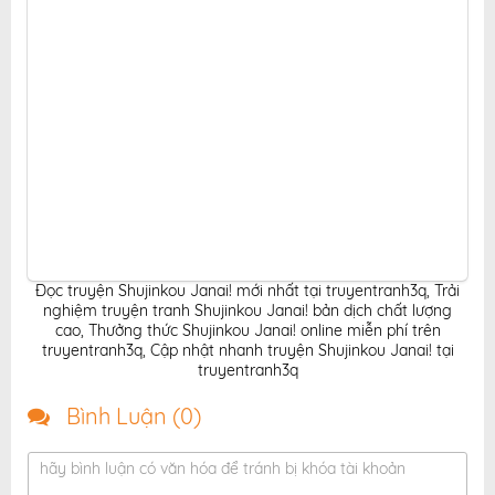
Đọc truyện Shujinkou Janai! mới nhất tại truyentranh3q
,
Trải
nghiệm truyện tranh Shujinkou Janai! bản dịch chất lượng
cao
,
Thưởng thức Shujinkou Janai! online miễn phí trên
truyentranh3q
,
Cập nhật nhanh truyện Shujinkou Janai! tại
truyentranh3q
Bình Luận (
0
)
hãy bình luận có văn hóa để tránh bị khóa tài khoản