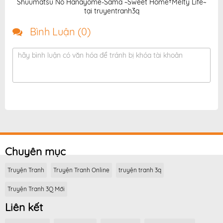
Shuumatsu No Hanayome-Sama ~Sweet Home†Melty Life~
tại truyentranh3q
Bình Luận (
0
)
hãy bình luận có văn hóa để tránh bị khóa tài khoản
Chuyên mục
Truyện Tranh
Truyện Tranh Online
truyện tranh 3q
Truyện Tranh 3Q Mới
Liên kết