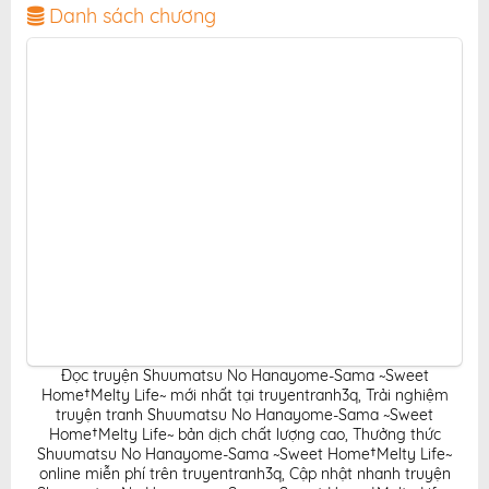
diện thân thiện, mang đến trải nghiệm đọc truyện hấp
Danh sách chương
dẫn, tiện lợi, hoàn toàn miễn phí cho độc giả yêu thích
truyện tranh online.
Đọc truyện Shuumatsu No Hanayome-Sama ~Sweet
Home†Melty Life~ mới nhất tại truyentranh3q
,
Trải nghiệm
truyện tranh Shuumatsu No Hanayome-Sama ~Sweet
Home†Melty Life~ bản dịch chất lượng cao
,
Thưởng thức
Shuumatsu No Hanayome-Sama ~Sweet Home†Melty Life~
online miễn phí trên truyentranh3q
,
Cập nhật nhanh truyện