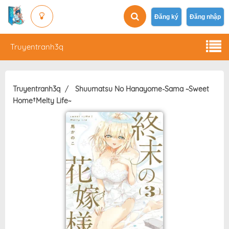
Đăng ký
Đăng nhập
Truyentranh3q
Truyentranh3q
Shuumatsu No Hanayome-Sama ~Sweet
Home†Melty Life~