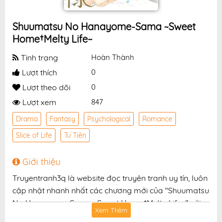
Shuumatsu No Hanayome-Sama ~Sweet
Home†Melty Life~
Tình trạng
Hoàn Thành
Lượt thích
0
Lượt theo dõi
0
Lượt xem
847
Drama
Fantasy
Psychological
Romance
Slice of Life
Tu Tiên
Giới thiệu
Truyentranh3q là website đọc truyện tranh uy tín, luôn
cập nhật nhanh nhất các chương mới của "Shuumatsu
No Hanayome-Sama ~Sweet Home†Melty Life~" với
Xem Thêm
chất lượng hình ảnh sắc nét, bản dịch chuẩn và giao