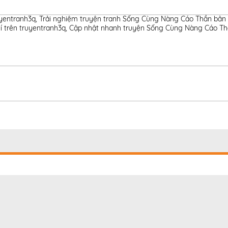
uyentranh3q
,
Trải nghiệm truyện tranh Sống Cùng Nàng Cáo Thần bản 
í trên truyentranh3q
,
Cập nhật nhanh truyện Sống Cùng Nàng Cáo Thầ