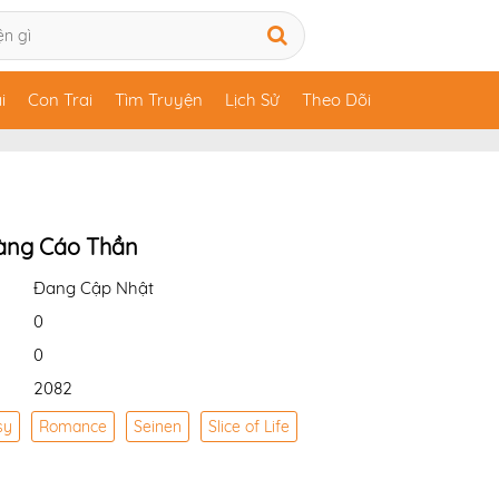
i
Con Trai
Tìm Truyện
Lịch Sử
Theo Dõi
àng Cáo Thần
Đang Cập Nhật
0
0
2082
sy
Romance
Seinen
Slice of Life