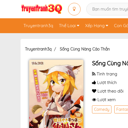
Truyentranh3q
Thể Loại
Xếp Hạng
Con Gá
Truyentranh3q
Sống Cùng Nàng Cáo Thần
Sống Cùng N
Tình trạng
Lượt thích
Lượt theo dõi
Lượt xem
Comedy
Fanta