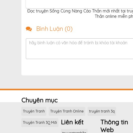
Đọc truyện Sống Cùng Nàng Cáo Thần mới nhất tại tr
Thần online miễn ph
Bình Luận (
0
)
hãy bình luận có văn hóa để tránh bị khóa tài khoản
Chuyên mục
Truyện Tranh
Truyện Tranh Online
truyện tranh 3q
Liên kết
Thông tin
Truyện Tranh 3Q Mới
Web