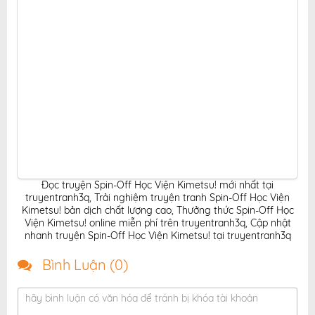
Đọc truyện Spin-Off Học Viện Kimetsu! mới nhất tại
truyentranh3q
,
Trải nghiệm truyện tranh Spin-Off Học Viện
Kimetsu! bản dịch chất lượng cao
,
Thưởng thức Spin-Off Học
Viện Kimetsu! online miễn phí trên truyentranh3q
,
Cập nhật
nhanh truyện Spin-Off Học Viện Kimetsu! tại truyentranh3q
Bình Luận (
0
)
hãy bình luận có văn hóa để tránh bị khóa tài khoản