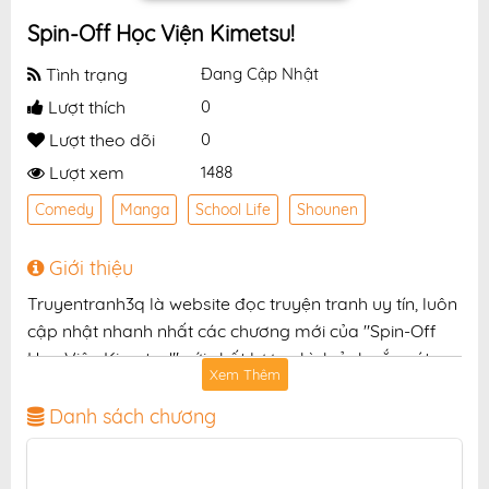
Spin-Off Học Viện Kimetsu!
Tình trạng
Đang Cập Nhật
Lượt thích
0
Lượt theo dõi
0
Lượt xem
1488
Comedy
Manga
School Life
Shounen
Giới thiệu
Truyentranh3q là website đọc truyện tranh uy tín, luôn
cập nhật nhanh nhất các chương mới của "Spin-Off
Học Viện Kimetsu!" với chất lượng hình ảnh sắc nét,
Xem Thêm
bản dịch chuẩn và giao diện thân thiện, mang đến trải
nghiệm đọc truyện hấp dẫn, tiện lợi, hoàn toàn miễn
Danh sách chương
phí cho độc giả yêu thích truyện tranh online.