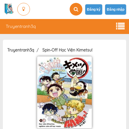
Đăng ký
Đăng nhập
Truyentranh3q
Truyentranh3q
Spin-Off Học Viện Kimetsu!