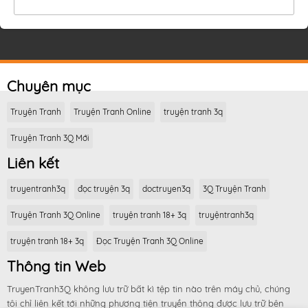
Chuyên mục
Truyện Tranh
Truyện Tranh Online
truyện tranh 3q
Truyện Tranh 3Q Mới
Liên kết
truyentranh3q
đọc truyện 3q
doctruyen3q
3Q Truyện Tranh
Truyện Tranh 3Q Online
truyện tranh 18+ 3q
truyệntranh3q
truyện tranh 18+ 3q
Đọc Truyện Tranh 3Q Online
Thông tin Web
TruyenTranh3Q không lưu trữ bất kì tệp tin nào trên máy chủ, chúng
tôi chỉ liên kết tới những phương tiện truyền thông được lưu trữ bên