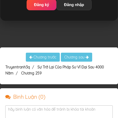
Đăng ký
Đăng nhập
Chương trước
Chương sau
Truyentranh3q
Sự Trở Lại Của Pháp Sư Vĩ Đại Sau 4000
Năm
Chương 259
Bình Luận (
0
)
hãy bình luận có văn hóa để tránh bị khóa tài khoản