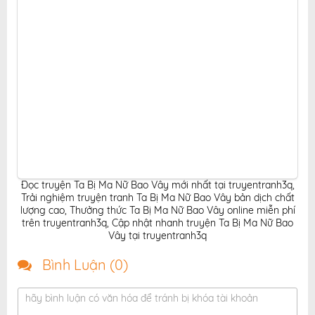
Đọc truyện Ta Bị Ma Nữ Bao Vây mới nhất tại truyentranh3q
,
Trải nghiệm truyện tranh Ta Bị Ma Nữ Bao Vây bản dịch chất
lượng cao
,
Thưởng thức Ta Bị Ma Nữ Bao Vây online miễn phí
trên truyentranh3q
,
Cập nhật nhanh truyện Ta Bị Ma Nữ Bao
Vây tại truyentranh3q
Bình Luận (
0
)
hãy bình luận có văn hóa để tránh bị khóa tài khoản