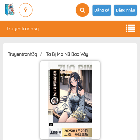
Đăng ký
Đăng nhập
Truyentranh3q
Truyentranh3q
Ta Bị Ma Nữ Bao Vây