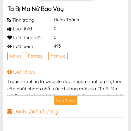
Ta Bị Ma Nữ Bao Vây
Tình trạng
Hoàn Thành
Lượt thích
0
Lượt theo dõi
0
Lượt xem
493
Action
Fantasy
Manhua
Giới thiệu
Truyentranh3q là website đọc truyện tranh uy tín, luôn
cập nhật nhanh nhất các chương mới của "Ta Bị Ma
Nữ Bao Vây" với chất lượng hình ảnh sắc nét, bản dịch
Xem Thêm
chuẩn và giao diện thân thiện, mang đến trải nghiệm
đọc truyện hấp dẫn, tiện lợi, hoàn toàn miễn phí cho
Danh sách chương
độc giả yêu thích truyện tranh online.