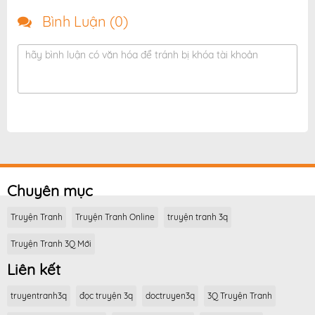
Bình Luận (
0
)
hãy bình luận có văn hóa để tránh bị khóa tài khoản
Chuyên mục
Truyện Tranh
Truyện Tranh Online
truyện tranh 3q
Truyện Tranh 3Q Mới
Liên kết
truyentranh3q
đọc truyện 3q
doctruyen3q
3Q Truyện Tranh