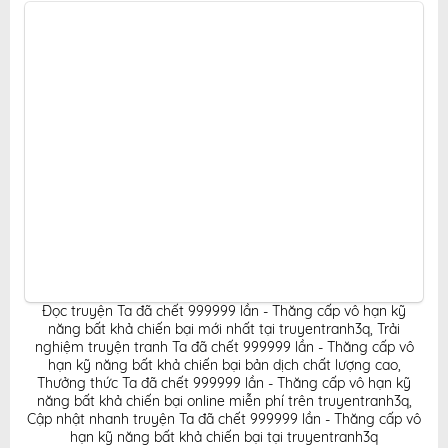
truyện hấp dẫn, tiện lợi, hoàn toàn miễn phí cho độc
giả yêu thích truyện tranh online.
Đọc truyện Ta đã chết 999999 lần - Thăng cấp vô hạn kỹ
năng bất khả chiến bại mới nhất tại truyentranh3q
,
Trải
nghiệm truyện tranh Ta đã chết 999999 lần - Thăng cấp vô
hạn kỹ năng bất khả chiến bại bản dịch chất lượng cao
,
Thưởng thức Ta đã chết 999999 lần - Thăng cấp vô hạn kỹ
năng bất khả chiến bại online miễn phí trên truyentranh3q
,
Cập nhật nhanh truyện Ta đã chết 999999 lần - Thăng cấp vô
hạn kỹ năng bất khả chiến bại tại truyentranh3q