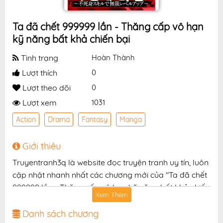
Ta đã chết 999999 lần - Thăng cấp vô hạn
kỹ năng bất khả chiến bại
Tình trạng
Hoàn Thành
Lượt thích
0
Lượt theo dõi
0
Lượt xem
1031
Action
Drama
Fantasy
Manga
Giới thiệu
Truyentranh3q là website đọc truyện tranh uy tín, luôn
cập nhật nhanh nhất các chương mới của "Ta đã chết
999999 lần - Thăng cấp vô hạn kỹ năng bất khả chiến
Xem Thêm
bại" với chất lượng hình ảnh sắc nét, bản dịch chuẩn
và giao diện thân thiện, mang đến trải nghiệm đọc
Danh sách chương