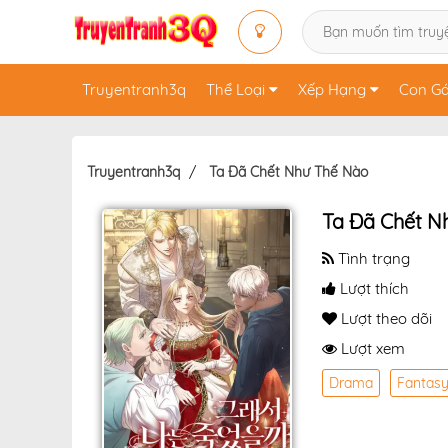
Truyentranh3q
Thể Loại
Xếp Hạng
Con Gá
Truyentranh3q
Ta Đã Chết Như Thế Nào
Ta Đã Chết N
Tình trạng
Lượt thích
Lượt theo dõi
Lượt xem
Drama
Fantas