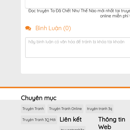
Đọc truyện Ta Đã Chết Như Thế Nào mới nhất tại truy
online miễn phí
Bình Luận (
0
)
hãy bình luận có văn hóa để tránh bị khóa tài khoản
Chuyên mục
Truyện Tranh
Truyện Tranh Online
truyện tranh 3q
Liên kết
Thông tin
Truyện Tranh 3Q Mới
Web