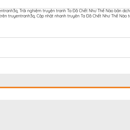
entranh3q
,
Trải nghiệm truyện tranh Ta Đã Chết Như Thế Nào bản dịch
 trên truyentranh3q
,
Cập nhật nhanh truyện Ta Đã Chết Như Thế Nào t