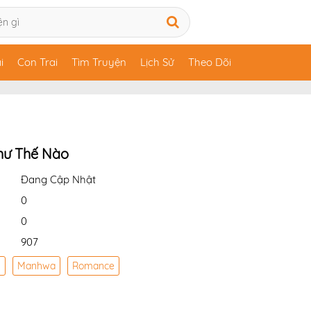
i
Con Trai
Tìm Truyện
Lịch Sử
Theo Dõi
hư Thế Nào
Đang Cập Nhật
0
0
907
y
Manhwa
Romance