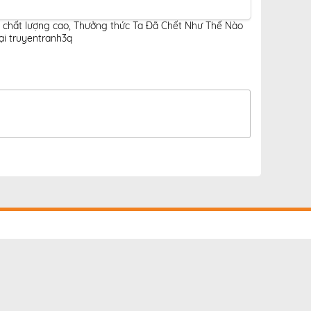
 chất lượng cao
,
Thưởng thức Ta Đã Chết Như Thế Nào
ại truyentranh3q