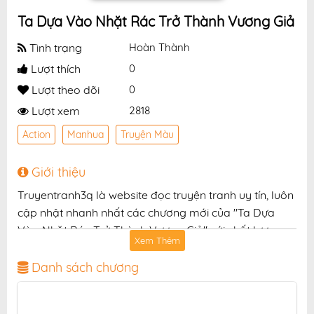
Ta Dựa Vào Nhặt Rác Trở Thành Vương Giả
Tình trạng
Hoàn Thành
Lượt thích
0
Lượt theo dõi
0
Lượt xem
2818
Action
Manhua
Truyện Màu
Giới thiệu
Truyentranh3q là website đọc truyện tranh uy tín, luôn
cập nhật nhanh nhất các chương mới của "Ta Dựa
Vào Nhặt Rác Trở Thành Vương Giả" với chất lượng
Xem Thêm
hình ảnh sắc nét, bản dịch chuẩn và giao diện thân
thiện, mang đến trải nghiệm đọc truyện hấp dẫn, tiện
Danh sách chương
lợi, hoàn toàn miễn phí cho độc giả yêu thích truyện
tranh online.