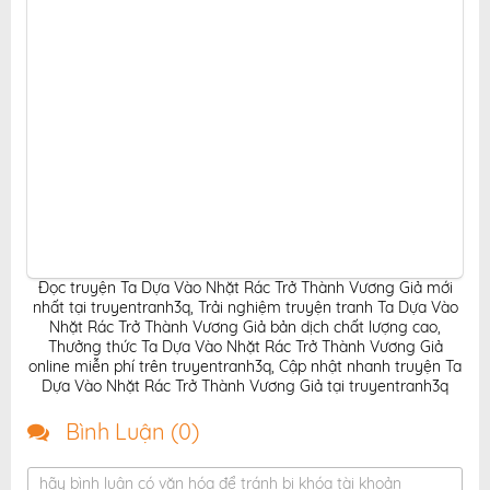
Đọc truyện Ta Dựa Vào Nhặt Rác Trở Thành Vương Giả mới
nhất tại truyentranh3q
,
Trải nghiệm truyện tranh Ta Dựa Vào
Nhặt Rác Trở Thành Vương Giả bản dịch chất lượng cao
,
Thưởng thức Ta Dựa Vào Nhặt Rác Trở Thành Vương Giả
online miễn phí trên truyentranh3q
,
Cập nhật nhanh truyện Ta
Dựa Vào Nhặt Rác Trở Thành Vương Giả tại truyentranh3q
Bình Luận (
0
)
hãy bình luận có văn hóa để tránh bị khóa tài khoản