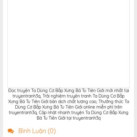
online.
Đọc truyện Ta Dùng Cơ Bắp Xưng Bá Tu Tiên Giới mới nhất tại
truyentranh3q
,
Trải nghiệm truyện tranh Ta Dùng Cơ Bắp
Xưng Bá Tu Tiên Giới bản dịch chất lượng cao
,
Thưởng thức Ta
Dùng Cơ Bắp Xưng Bá Tu Tiên Giới online miễn phí trên
truyentranh3q
,
Cập nhật nhanh truyện Ta Dùng Cơ Bắp Xưng
Bá Tu Tiên Giới tại truyentranh3q
Bình Luận (
0
)