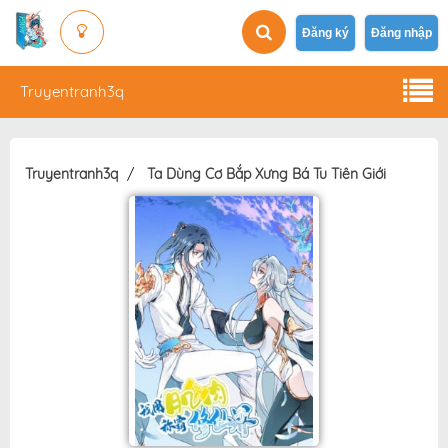
Đăng ký
Đăng nhập
Truyentranh3q
Truyentranh3q
Ta Dùng Cơ Bắp Xưng Bá Tu Tiên Giới