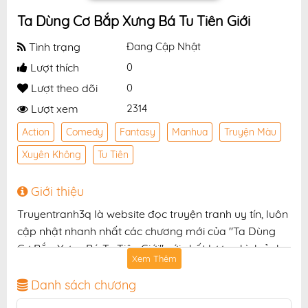
Ta Dùng Cơ Bắp Xưng Bá Tu Tiên Giới
Tình trạng
Đang Cập Nhật
Lượt thích
0
Lượt theo dõi
0
Lượt xem
2314
Action
Comedy
Fantasy
Manhua
Truyện Màu
Xuyên Không
Tu Tiên
Giới thiệu
Truyentranh3q là website đọc truyện tranh uy tín, luôn
cập nhật nhanh nhất các chương mới của "Ta Dùng
Cơ Bắp Xưng Bá Tu Tiên Giới" với chất lượng hình ảnh
Xem Thêm
sắc nét, bản dịch chuẩn và giao diện thân thiện, mang
đến trải nghiệm đọc truyện hấp dẫn, tiện lợi, hoàn
Danh sách chương
toàn miễn phí cho độc giả yêu thích truyện tranh