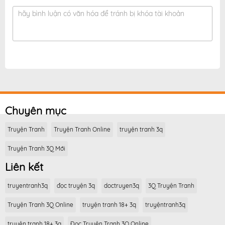
hãy bình luận có văn hóa để tránh bị khóa tài khoản
Chuyên mục
Truyện Tranh
Truyện Tranh Online
truyện tranh 3q
Truyện Tranh 3Q Mới
Liên kết
truyentranh3q
đọc truyện 3q
doctruyen3q
3Q Truyện Tranh
Truyện Tranh 3Q Online
truyện tranh 18+ 3q
truyệntranh3q
truyện tranh 18+ 3q
Đọc Truyện Tranh 3Q Online