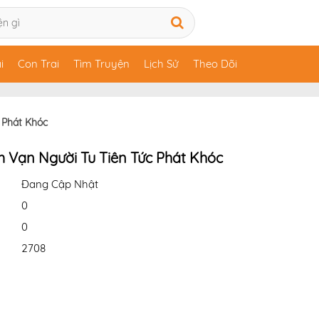
i
Con Trai
Tìm Truyện
Lịch Sử
Theo Dõi
 Phát Khóc
m Vạn Người Tu Tiên Tức Phát Khóc
Đang Cập Nhật
0
0
2708