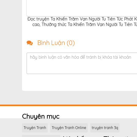
Đọc truyện Ta Khiến Trăm Vạn Người Tu Tiên Tức Phát K
cao
,
Thưởng thức Ta Khiến Trăm Vạn Người Tu Tiên Tứ
Bình Luận (
0
)
hãy bình luận có văn hóa để tránh bị khóa tài khoản
Chuyên mục
Truyện Tranh
Truyện Tranh Online
truyện tranh 3q