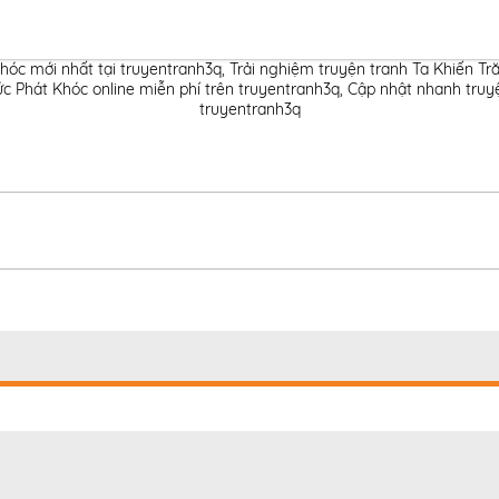
hóc mới nhất tại truyentranh3q
,
Trải nghiệm truyện tranh Ta Khiến Tr
c Phát Khóc online miễn phí trên truyentranh3q
,
Cập nhật nhanh truyệ
truyentranh3q