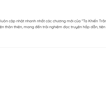
n, luôn cập nhật nhanh nhất các chương mới của "Ta Khiến Tră
ện thân thiện, mang đến trải nghiệm đọc truyện hấp dẫn, tiện 