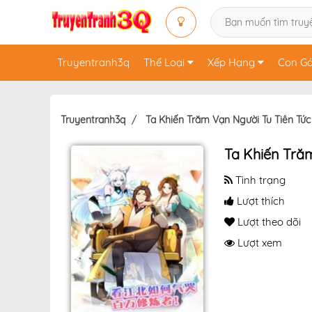
Truyentranh3q
Thể Loại
Xếp Hạng
Con Gá
Truyentranh3q
Ta Khiến Trăm Vạn Người Tu Tiên Tức
Ta Khiến Tră
Tình trạng
Lượt thích
Lượt theo dõi
Lượt xem