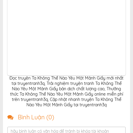
Đọc truyện Ta Không Thể Nào Yêu Một Mảnh Giấy mới nhất
tại truyentranh3q
,
Trải nghiệm truyện tranh Ta Không Thể
Nào Yêu Một Mảnh Giấy bản dịch chất lượng cao
,
Thưởng
thức Ta Không Thể Nào Yêu Một Mảnh Giấy online miễn phí
trên truyentranh3q
,
Cập nhật nhanh truyện Ta Không Thể
Nào Yêu Một Mảnh Giấy tại truyentranh3q
Bình Luận (
0
)
hãy bình luận có văn hóa để tránh bị khóa tài khoản