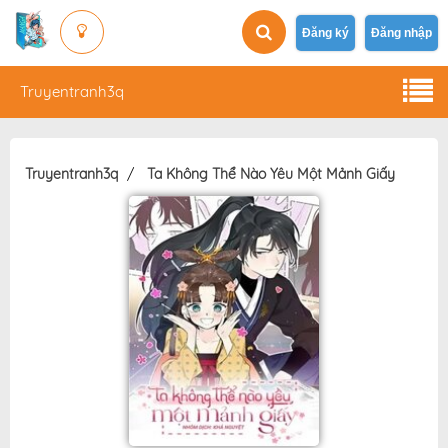
Đăng ký
Đăng nhập
Truyentranh3q
Truyentranh3q
Ta Không Thể Nào Yêu Một Mảnh Giấy