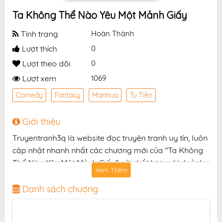
Ta Không Thể Nào Yêu Một Mảnh Giấy
Tình trạng
Hoàn Thành
Lượt thích
0
Lượt theo dõi
0
Lượt xem
1069
Comedy
Fantasy
Manhua
Tu Tiên
Giới thiệu
Truyentranh3q là website đọc truyện tranh uy tín, luôn
cập nhật nhanh nhất các chương mới của "Ta Không
Thể Nào Yêu Một Mảnh Giấy" với chất lượng hình ảnh
Xem Thêm
sắc nét, bản dịch chuẩn và giao diện thân thiện, mang
đến trải nghiệm đọc truyện hấp dẫn, tiện lợi, hoàn
Danh sách chương
toàn miễn phí cho độc giả yêu thích truyện tranh
online.