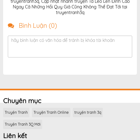
truyentranh3q
,
Cập nhật nhanh truyện Ta Leo Lên Đỉnh Cao
Ngay Cả Những Hồi Quy Giả Cũng Không Thể Đạt Tới tại
truyentranh3q
Bình Luận (
0
)
hãy bình luận có văn hóa để tránh bị khóa tài khoản
Chuyên mục
Truyện Tranh
Truyện Tranh Online
truyện tranh 3q
Truyện Tranh 3Q Mới
Liên kết