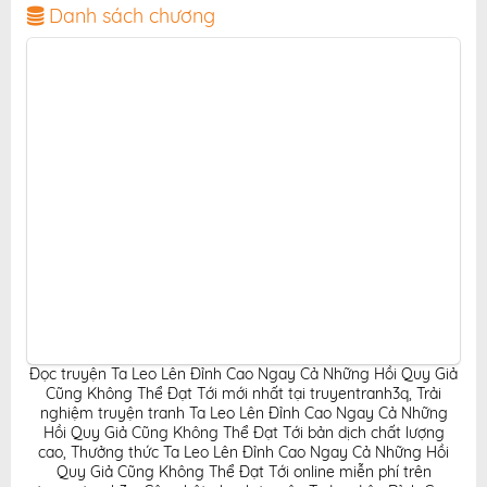
chuẩn và giao diện thân thiện, mang đến trải nghiệm
Danh sách chương
đọc truyện hấp dẫn, tiện lợi, hoàn toàn miễn phí cho
độc giả yêu thích truyện tranh online.
Đọc truyện Ta Leo Lên Đỉnh Cao Ngay Cả Những Hồi Quy Giả
Cũng Không Thể Đạt Tới mới nhất tại truyentranh3q
,
Trải
nghiệm truyện tranh Ta Leo Lên Đỉnh Cao Ngay Cả Những
Hồi Quy Giả Cũng Không Thể Đạt Tới bản dịch chất lượng
cao
,
Thưởng thức Ta Leo Lên Đỉnh Cao Ngay Cả Những Hồi
Quy Giả Cũng Không Thể Đạt Tới online miễn phí trên