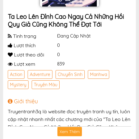
Ta Leo Lên Đỉnh Cao Ngay Cả Những Hồi
Quy Giả Cũng Không Thể Đạt Tới
Tình trạng
Đang Cập Nhật
Lượt thích
0
Lượt theo dõi
0
Lượt xem
839
Action
Adventure
Chuyển Sinh
Manhwa
Mystery
Truyện Màu
Giới thiệu
Truyentranh3q là website đọc truyện tranh uy tín, luôn
cập nhật nhanh nhất các chương mới của "Ta Leo Lên
Đỉnh Cao Ngay Cả Những Hồi Quy Giả Cũng Không
Xem Thêm
Thể Đạt Tới" với chất lượng hình ảnh sắc nét, bản dịch