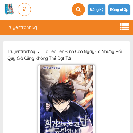
Đăng ký
Đăng nhập
Truyentranh3q
Truyentranh3q
Ta Leo Lên Đỉnh Cao Ngay Cả Những Hồi
Quy Giả Cũng Không Thể Đạt Tới