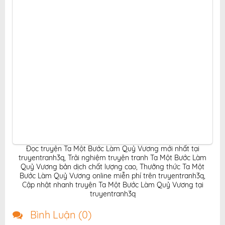
Đọc truyện Ta Một Bước Làm Quỷ Vương mới nhất tại
truyentranh3q
,
Trải nghiệm truyện tranh Ta Một Bước Làm
Quỷ Vương bản dịch chất lượng cao
,
Thưởng thức Ta Một
Bước Làm Quỷ Vương online miễn phí trên truyentranh3q
,
Cập nhật nhanh truyện Ta Một Bước Làm Quỷ Vương tại
truyentranh3q
Bình Luận (
0
)