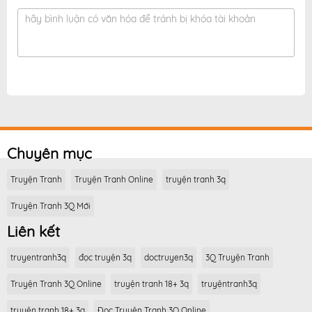
hãy bình luận có văn hóa để tránh bị khóa tài khoản
Chuyên mục
Truyện Tranh
Truyện Tranh Online
truyện tranh 3q
Truyện Tranh 3Q Mới
Liên kết
truyentranh3q
đọc truyện 3q
doctruyen3q
3Q Truyện Tranh
Truyện Tranh 3Q Online
truyện tranh 18+ 3q
truyệntranh3q
truyện tranh 18+ 3q
Đọc Truyện Tranh 3Q Online