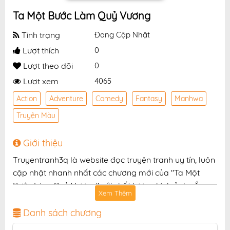
Ta Một Bước Làm Quỷ Vương
Tình trạng
Đang Cập Nhật
Lượt thích
0
Lượt theo dõi
0
Lượt xem
4065
Action
Adventure
Comedy
Fantasy
Manhwa
Truyện Màu
Giới thiệu
Truyentranh3q là website đọc truyện tranh uy tín, luôn
cập nhật nhanh nhất các chương mới của "Ta Một
Bước Làm Quỷ Vương" với chất lượng hình ảnh sắc
Xem Thêm
nét, bản dịch chuẩn và giao diện thân thiện, mang đến
trải nghiệm đọc truyện hấp dẫn, tiện lợi, hoàn toàn
Danh sách chương
miễn phí cho độc giả yêu thích truyện tranh online.