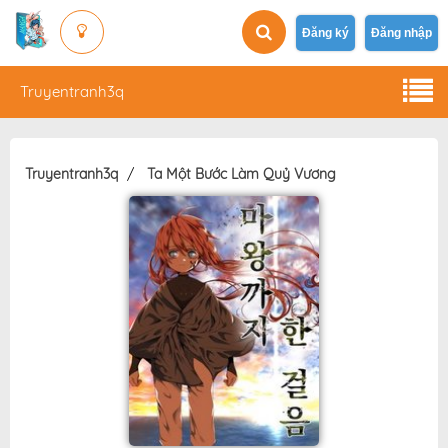
Đăng ký
Đăng nhập
Truyentranh3q
Truyentranh3q
Ta Một Bước Làm Quỷ Vương