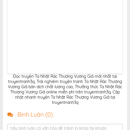
Đọc truyện Ta Nhặt Rác Thượng Vương Giả mới nhất tại
truyentranh3q
,
Trải nghiệm truyện tranh Ta Nhặt Rác Thượng
Vương Giả bản dịch chất lượng cao
,
Thưởng thức Ta Nhặt Rác
Thượng Vương Giả online miễn phí trên truyentranh3q
,
Cập
nhật nhanh truyện Ta Nhặt Rác Thượng Vương Giả tại
truyentranh3q
Bình Luận (
0
)
hãy bình luận có văn hóa để tránh bị khóa tài khoản