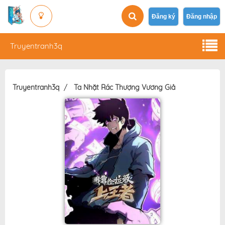
Đăng ký
Đăng nhập
Truyentranh3q
Truyentranh3q
Ta Nhặt Rác Thượng Vương Giả