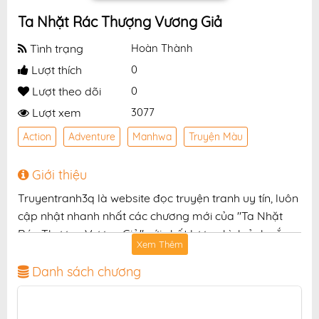
Ta Nhặt Rác Thượng Vương Giả
Tình trạng
Hoàn Thành
Lượt thích
0
Lượt theo dõi
0
Lượt xem
3077
Action
Adventure
Manhwa
Truyện Màu
Giới thiệu
Truyentranh3q là website đọc truyện tranh uy tín, luôn
cập nhật nhanh nhất các chương mới của "Ta Nhặt
Rác Thượng Vương Giả" với chất lượng hình ảnh sắc
Xem Thêm
nét, bản dịch chuẩn và giao diện thân thiện, mang đến
trải nghiệm đọc truyện hấp dẫn, tiện lợi, hoàn toàn
Danh sách chương
miễn phí cho độc giả yêu thích truyện tranh online.