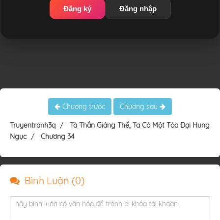
Đăng ký
Đăng nhập
Chương trước
Chương sau
Truyentranh3q
Tà Thần Giáng Thế, Ta Có Một Tòa Đại Hung
Ngục
Chương 34
Bình Luận (
0
)
hãy bình luận có văn hóa để tránh bị khóa tài khoản