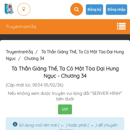
Đăng ký
Đăng nhập
Truyentranh3q
Truyentranh3q
Tà Thần Giáng Thế, Ta Có Một Tòa Đại Hung
Ngục
Chương 34
Tà Thần Giáng Thế, Ta Có Một Tòa Đại Hung
Ngục
- Chương 34
(Cập nhật lúc: 00:54 05/02/26)
Nếu không xem được truyện vui lòng đổi "SERVER HÌNH"
bên dưới
VIP
Sử dụng mũi tên trái ( ← ) hoặc phải ( → ) để chuyển