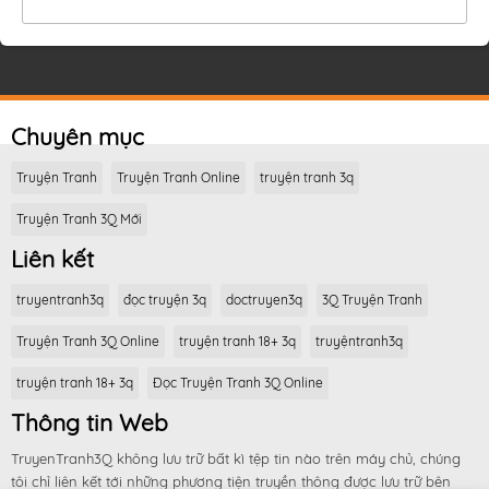
Chuyên mục
Truyện Tranh
Truyện Tranh Online
truyện tranh 3q
Truyện Tranh 3Q Mới
Liên kết
truyentranh3q
đọc truyện 3q
doctruyen3q
3Q Truyện Tranh
Truyện Tranh 3Q Online
truyện tranh 18+ 3q
truyệntranh3q
truyện tranh 18+ 3q
Đọc Truyện Tranh 3Q Online
Thông tin Web
TruyenTranh3Q không lưu trữ bất kì tệp tin nào trên máy chủ, chúng
tôi chỉ liên kết tới những phương tiện truyền thông được lưu trữ bên