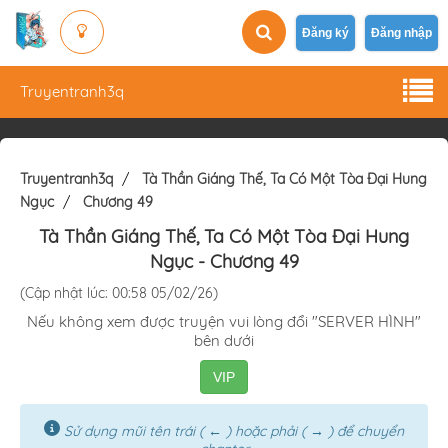
Đăng ký
Đăng nhập
Truyentranh3q
Truyentranh3q
Tà Thần Giáng Thế, Ta Có Một Tòa Đại Hung
Ngục
Chương 49
Tà Thần Giáng Thế, Ta Có Một Tòa Đại Hung
Ngục
- Chương 49
(Cập nhật lúc: 00:58 05/02/26)
Nếu không xem được truyện vui lòng đổi "SERVER HÌNH"
bên dưới
VIP
Sử dụng mũi tên trái ( ← ) hoặc phải ( → ) để chuyển