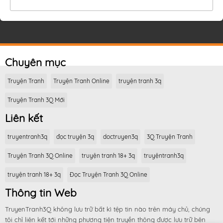
Chuyên mục
Truyện Tranh
Truyện Tranh Online
truyện tranh 3q
Truyện Tranh 3Q Mới
Liên kết
truyentranh3q
đọc truyện 3q
doctruyen3q
3Q Truyện Tranh
Truyện Tranh 3Q Online
truyện tranh 18+ 3q
truyệntranh3q
truyện tranh 18+ 3q
Đọc Truyện Tranh 3Q Online
Thông tin Web
TruyenTranh3Q không lưu trữ bất kì tệp tin nào trên máy chủ, chúng
tôi chỉ liên kết tới những phương tiện truyền thông được lưu trữ bên