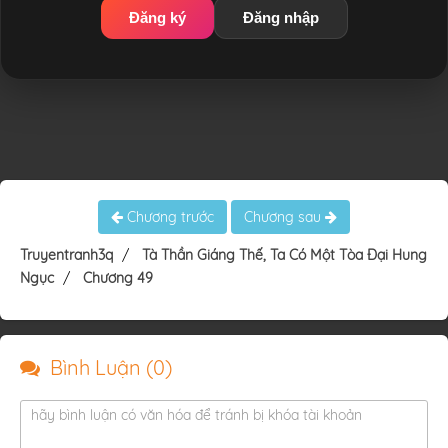
Đăng ký
Đăng nhập
Chương trước
Chương sau
Truyentranh3q
Tà Thần Giáng Thế, Ta Có Một Tòa Đại Hung
Ngục
Chương 49
Bình Luận (
0
)
hãy bình luận có văn hóa để tránh bị khóa tài khoản