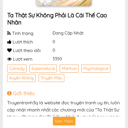
Ta Thật Sự Không Phải Là Cái Thế Cao
Nhân
Tình trạng
Đang Cập Nhật
Lượt thích
0
Lượt theo dõi
0
Lượt xem
3350
Comedy
Supernatural
Manhua
Psychological
Xuyên Không
Truyện Màu
Giới thiệu
Truyentranh3q là website đọc truyện tranh uy tín, luôn
cập nhật nhanh nhất các chương mới của "Ta Thật Sự
Không Phải Là Cái Thế Cao Nhân" với chất lượng hình
Xem Thêm
ảnh sắc nét, bản dịch chuẩn và giao diện thân thiện,