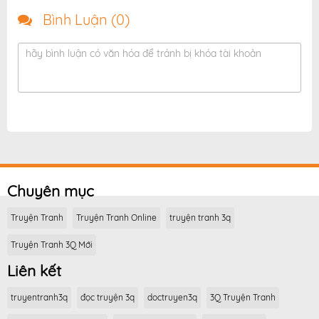
Bình Luận (
0
)
hãy bình luận có văn hóa để tránh bị khóa tài khoản
Chuyên mục
Truyện Tranh
Truyện Tranh Online
truyện tranh 3q
Truyện Tranh 3Q Mới
Liên kết
truyentranh3q
đọc truyện 3q
doctruyen3q
3Q Truyện Tranh