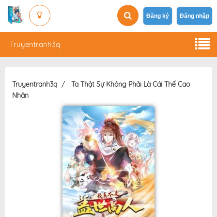
Đăng ký
Đăng nhập
Truyentranh3q
Truyentranh3q
Ta Thật Sự Không Phải Là Cái Thế Cao
Nhân