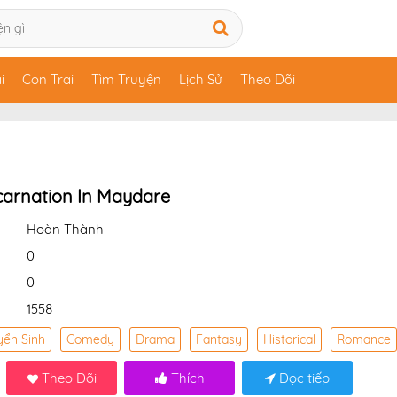
i
Con Trai
Tìm Truyện
Lịch Sử
Theo Dõi
carnation In Maydare
Hoàn Thành
0
0
1558
yển Sinh
Comedy
Drama
Fantasy
Historical
Romance
Theo Dõi
Thích
Đọc tiếp