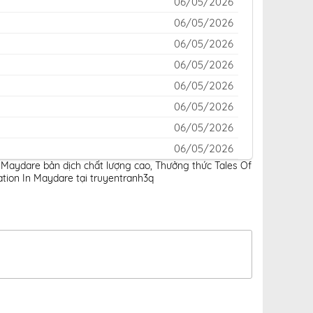
06/05/2026
06/05/2026
06/05/2026
06/05/2026
06/05/2026
06/05/2026
06/05/2026
06/05/2026
n Maydare bản dịch chất lượng cao
,
Thưởng thức Tales Of
06/05/2026
tion In Maydare tại truyentranh3q
06/05/2026
06/05/2026
06/05/2026
06/05/2026
06/05/2026
06/05/2026