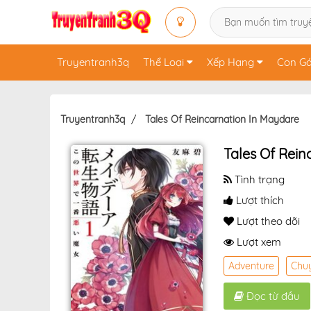
Truyentranh3q
Thể Loại
Xếp Hạng
Con Gá
Truyentranh3q
Tales Of Reincarnation In Maydare
Tales Of Rein
Tình trạng
Lượt thích
Lượt theo dõi
Lượt xem
Adventure
Chu
Đọc từ đầu