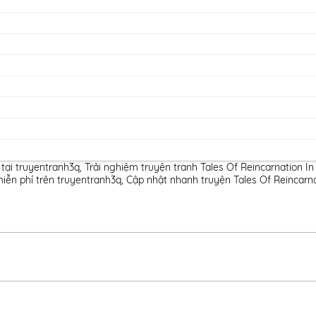
tại truyentranh3q
,
Trải nghiệm truyện tranh Tales Of Reincarnation I
iễn phí trên truyentranh3q
,
Cập nhật nhanh truyện Tales Of Reincarna