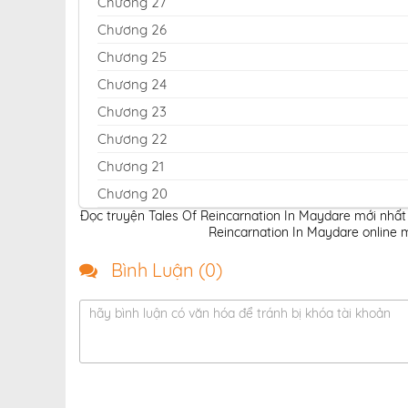
Chương 27
Chương 26
Chương 25
Chương 24
Chương 23
Chương 22
Chương 21
Chương 20
Đọc truyện Tales Of Reincarnation In Maydare mới nhất 
Chương 19
Reincarnation In Maydare online m
Chương 18
Bình Luận (
0
)
Chương 17
Chương 16
hãy bình luận có văn hóa để tránh bị khóa tài khoản
Chương 15
Chương 14
Chương 13