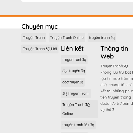
Chương 12
Chương 11
Chương 10
Chuyên mục
Chương 9
Chương 8
Truyện Tranh
Truyện Tranh Online
truyện tranh 3q
Chương 7
Liên kết
Thông tin
Truyện Tranh 3Q Mới
Chương 6
Web
truyentranh3q
Chương 5
TruyenTranh3Q
đọc truyện 3q
Chương 4
không lưu trữ bất 
tệp tin nào trên 
Chương 3
doctruyen3q
chủ, chúng tôi chỉ 
Chương 2
kết tới những phư
3Q Truyện Tranh
tiện truyền thông
Chương 1
được lưu trữ bên d
Truyện Tranh 3Q
vụ thứ 3.
Online
truyện tranh 18+ 3q