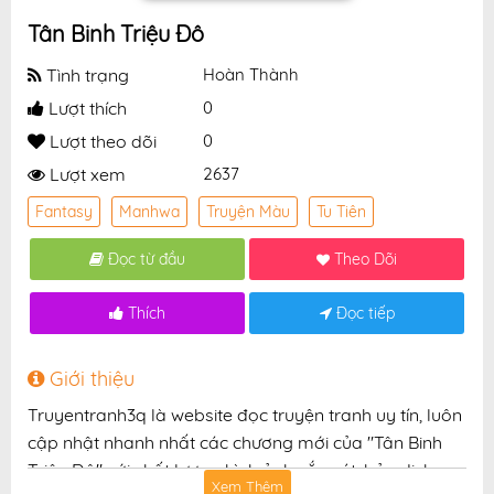
Tân Binh Triệu Đô
Tình trạng
Hoàn Thành
Lượt thích
0
Lượt theo dõi
0
Lượt xem
2637
Fantasy
Manhwa
Truyện Màu
Tu Tiên
Đọc từ đầu
Theo Dõi
Thích
Đọc tiếp
Giới thiệu
Truyentranh3q là website đọc truyện tranh uy tín, luôn
cập nhật nhanh nhất các chương mới của "Tân Binh
Triệu Đô" với chất lượng hình ảnh sắc nét, bản dịch
Xem Thêm