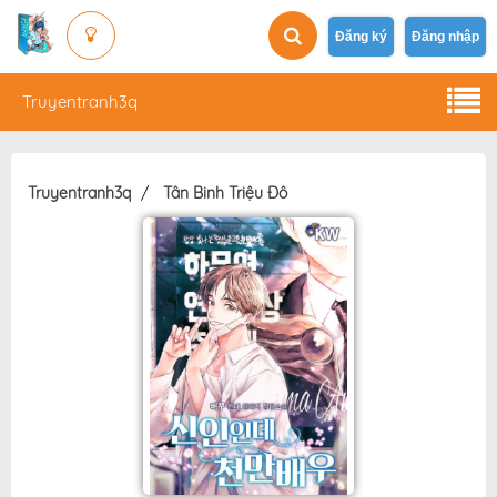
Đăng ký
Đăng nhập
Truyentranh3q
Truyentranh3q
Tân Binh Triệu Đô