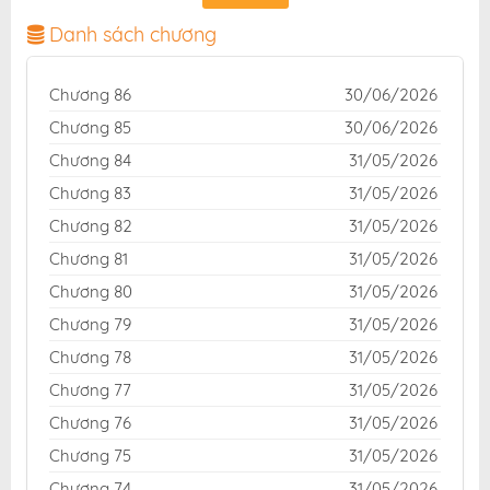
chuẩn và giao diện thân thiện, mang đến trải nghiệm
đọc truyện hấp dẫn, tiện lợi, hoàn toàn miễn phí cho
Danh sách chương
độc giả yêu thích truyện tranh online.
Chương 86
30/06/2026
Chương 85
30/06/2026
Chương 84
31/05/2026
Chương 83
31/05/2026
Chương 82
31/05/2026
Chương 81
31/05/2026
Chương 80
31/05/2026
Chương 79
31/05/2026
Chương 78
31/05/2026
Chương 77
31/05/2026
Chương 76
31/05/2026
Chương 75
31/05/2026
Chương 74
31/05/2026