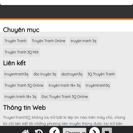
Chuyên mục
Truyện Tranh
Truyện Tranh Online
truyện tranh 3q
Truyện Tranh 3Q Mới
Liên kết
truyentranh3q
đọc truyện 3q
doctruyen3q
3Q Truyện Tranh
Truyện Tranh 3Q Online
truyện tranh 18+ 3q
truyệntranh3q
truyện tranh 18+ 3q
Đọc Truyện Tranh 3Q Online
Thông tin Web
TruyenTranh3Q không lưu trữ bất kì tệp tin nào trên máy chủ, chúng
tôi chỉ liên kết tới những phương tiện truyền thông được lưu trữ bên
dịch vụ thứ 3.
1