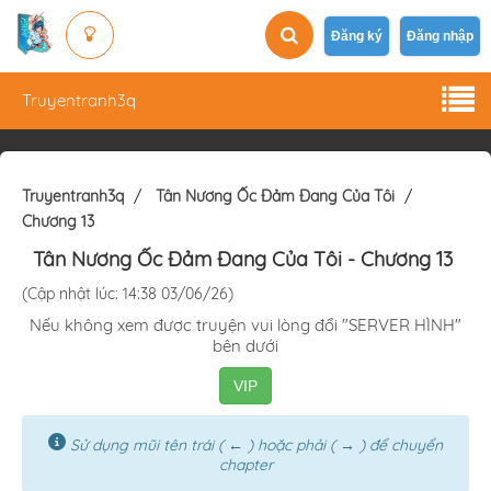
Đăng ký
Đăng nhập
Truyentranh3q
Truyentranh3q
Tân Nương Ốc Đảm Đang Của Tôi
Chương 13
Tân Nương Ốc Đảm Đang Của Tôi
- Chương 13
(Cập nhật lúc: 14:38 03/06/26)
Nếu không xem được truyện vui lòng đổi "SERVER HÌNH"
bên dưới
VIP
Sử dụng mũi tên trái ( ← ) hoặc phải ( → ) để chuyển
chapter