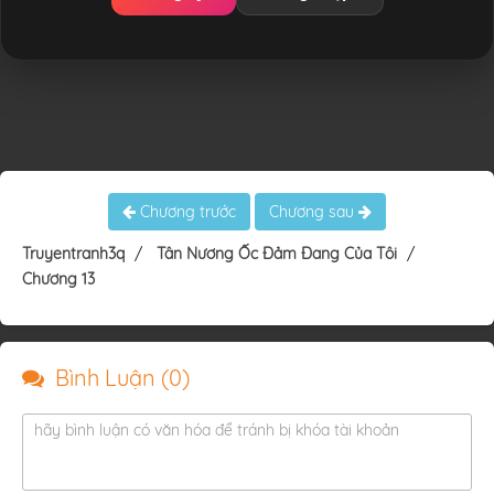
Chương trước
Chương sau
Truyentranh3q
Tân Nương Ốc Đảm Đang Của Tôi
Chương 13
Bình Luận (
0
)
hãy bình luận có văn hóa để tránh bị khóa tài khoản