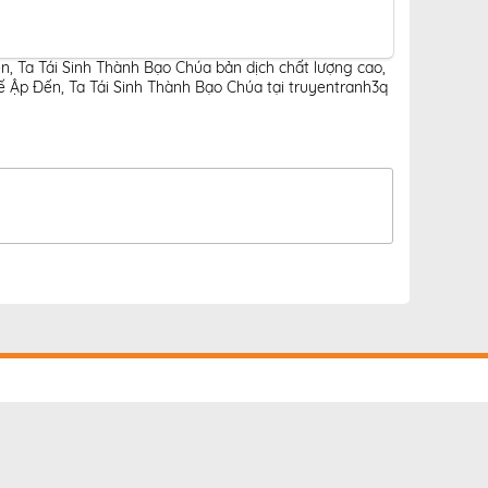
n, Ta Tái Sinh Thành Bạo Chúa bản dịch chất lượng cao
,
 Ập Đến, Ta Tái Sinh Thành Bạo Chúa tại truyentranh3q