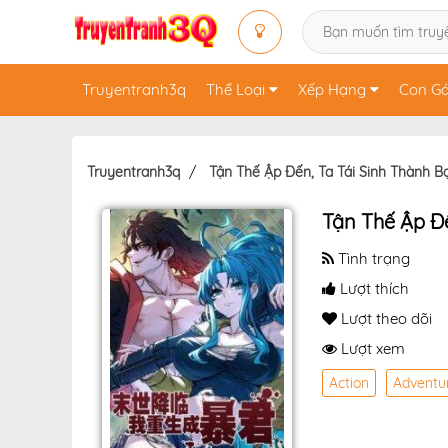
Truyentranh3q
Thể Loại
Xếp Hạng
Con Gá
Truyentranh3q
Tận Thế Ập Đến, Ta Tái Sinh Thành 
Tận Thế Ập Đế
Tình trạng
Lượt thích
Lượt theo dõi
Lượt xem
Action
Adventu