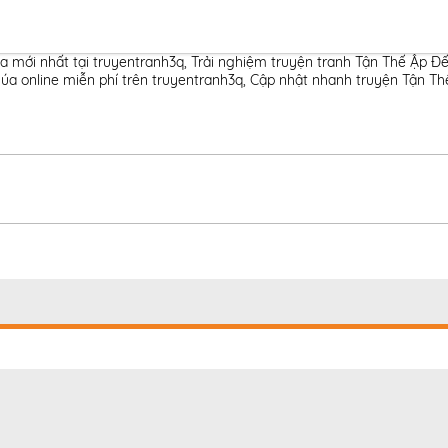
a mới nhất tại truyentranh3q
,
Trải nghiệm truyện tranh Tận Thế Ập Đế
úa online miễn phí trên truyentranh3q
,
Cập nhật nhanh truyện Tận Thế