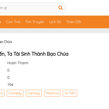
i
Con Trai
Tìm Truyện
Lịch Sử
Theo Dõi
Bạo Chúa
n, Ta Tái Sinh Thành Bạo Chúa
Hoàn Thành
0
0
794
re
Comedy
Fantasy
Manhua
Tu Tiên