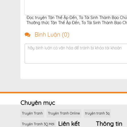
Đọc truyện Tận Thế Ập Đến, Ta Tái Sinh Thành Bạo Chú
Thưởng thức Tận Thế Ập Đến, Ta Tái Sinh Thành Bạo Ch
Bình Luận (
0
)
hãy bình luận có văn hóa để tránh bị khóa tài khoản
Chuyên mục
Truyện Tranh
Truyện Tranh Online
truyện tranh 3q
Liên kết
Thông tin
Truyện Tranh 3Q Mới