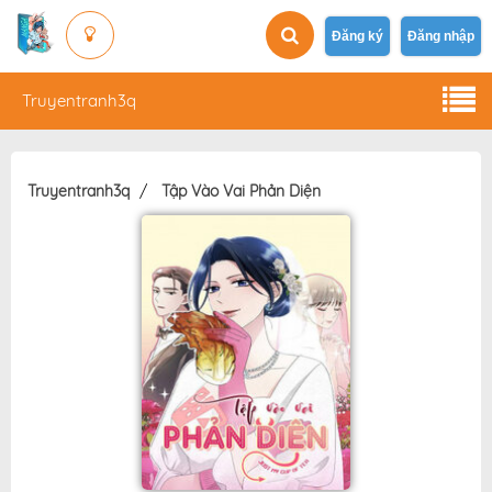
Đăng ký
Đăng nhập
Truyentranh3q
Truyentranh3q
Tập Vào Vai Phản Diện