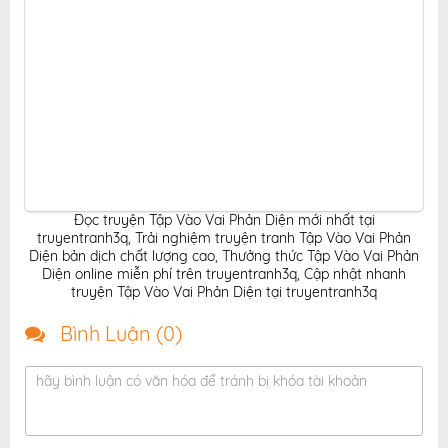
Đọc truyện Tập Vào Vai Phản Diện mới nhất tại
truyentranh3q
,
Trải nghiệm truyện tranh Tập Vào Vai Phản
Diện bản dịch chất lượng cao
,
Thưởng thức Tập Vào Vai Phản
Diện online miễn phí trên truyentranh3q
,
Cập nhật nhanh
truyện Tập Vào Vai Phản Diện tại truyentranh3q
Bình Luận (
0
)
hãy bình luận có văn hóa để tránh bị khóa tài khoản