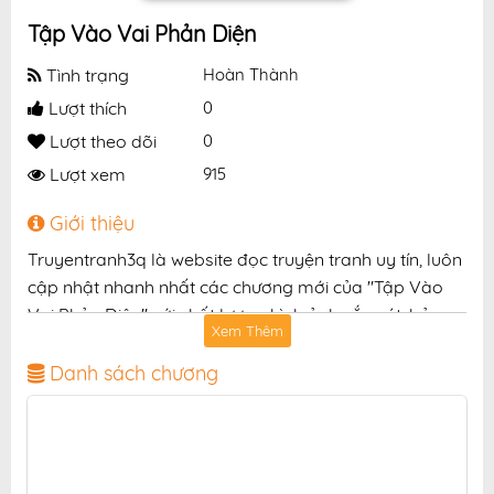
Tập Vào Vai Phản Diện
Tình trạng
Hoàn Thành
Lượt thích
0
Lượt theo dõi
0
Lượt xem
915
Giới thiệu
Truyentranh3q là website đọc truyện tranh uy tín, luôn
cập nhật nhanh nhất các chương mới của "Tập Vào
Vai Phản Diện" với chất lượng hình ảnh sắc nét, bản
Xem Thêm
dịch chuẩn và giao diện thân thiện, mang đến trải
nghiệm đọc truyện hấp dẫn, tiện lợi, hoàn toàn miễn
Danh sách chương
phí cho độc giả yêu thích truyện tranh online.