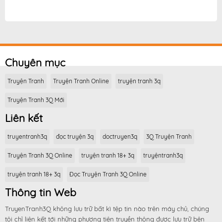
Chuyên mục
Truyện Tranh
Truyện Tranh Online
truyện tranh 3q
Truyện Tranh 3Q Mới
Liên kết
truyentranh3q
đọc truyện 3q
doctruyen3q
3Q Truyện Tranh
Truyện Tranh 3Q Online
truyện tranh 18+ 3q
truyệntranh3q
truyện tranh 18+ 3q
Đọc Truyện Tranh 3Q Online
Thông tin Web
TruyenTranh3Q không lưu trữ bất kì tệp tin nào trên máy chủ, chúng
tôi chỉ liên kết tới những phương tiện truyền thông được lưu trữ bên