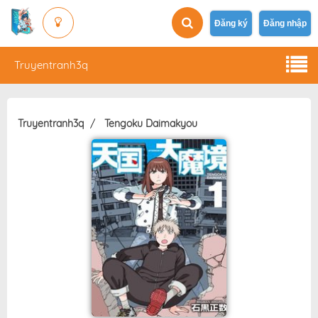
Đăng ký
Đăng nhập
Truyentranh3q
Truyentranh3q
Tengoku Daimakyou