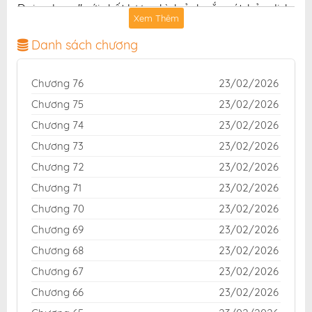
Daimakyou" với chất lượng hình ảnh sắc nét, bản dịch
Xem Thêm
chuẩn và giao diện thân thiện, mang đến trải nghiệm
đọc truyện hấp dẫn, tiện lợi, hoàn toàn miễn phí cho
Danh sách chương
độc giả yêu thích truyện tranh online.
Chương 76
23/02/2026
Chương 75
23/02/2026
Chương 74
23/02/2026
Chương 73
23/02/2026
Chương 72
23/02/2026
Chương 71
23/02/2026
Chương 70
23/02/2026
Chương 69
23/02/2026
Chương 68
23/02/2026
Chương 67
23/02/2026
Chương 66
23/02/2026