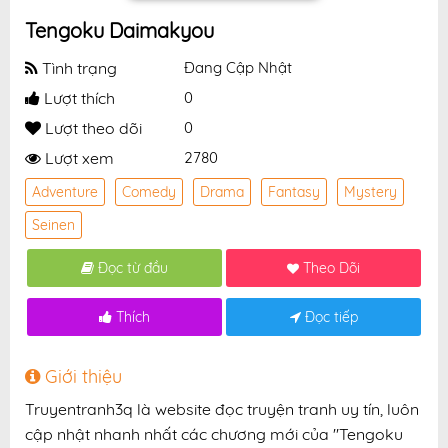
Tengoku Daimakyou
Tình trạng
Đang Cập Nhật
Lượt thích
0
Lượt theo dõi
0
Lượt xem
2780
Adventure
Comedy
Drama
Fantasy
Mystery
Seinen
Đọc từ đầu
Theo Dõi
Thích
Đọc tiếp
Giới thiệu
Truyentranh3q là website đọc truyện tranh uy tín, luôn
cập nhật nhanh nhất các chương mới của "Tengoku