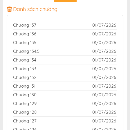
giao diện thân thiện, mang đến trải nghiệm đọc truyện
hấp dẫn, tiện lợi, hoàn toàn miễn phí cho độc giả yêu
Danh sách chương
thích truyện tranh online.
Chương 137
01/07/2026
Chương 136
01/07/2026
Chương 135
01/07/2026
Chương 134.5
01/07/2026
Chương 134
01/07/2026
Chương 133
01/07/2026
Chương 132
01/07/2026
Chương 131
01/07/2026
Chương 130
01/07/2026
Chương 129
01/07/2026
Chương 128
01/07/2026
Chương 127
01/07/2026
Chương 126
01/07/2026