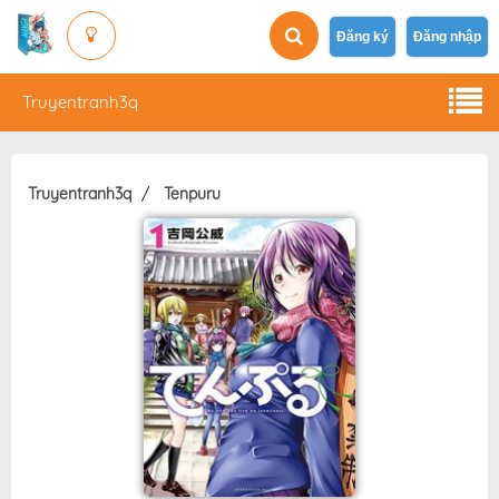
Đăng ký
Đăng nhập
Truyentranh3q
Truyentranh3q
Tenpuru