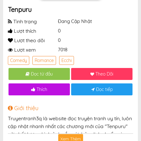
Tenpuru
Tình trạng
Đang Cập Nhật
Lượt thích
0
Lượt theo dõi
0
Lượt xem
7018
Comedy
Romance
Ecchi
Đọc từ đầu
Theo Dõi
Thích
Đọc tiếp
Giới thiệu
Truyentranh3q là website đọc truyện tranh uy tín, luôn
cập nhật nhanh nhất các chương mới của "Tenpuru"
với chất lượng hình ảnh sắc nét, bản dịch chuẩn và
Xem Thêm