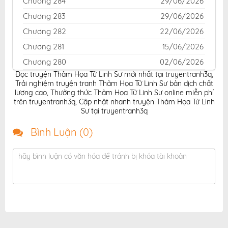
Chương 284
29/06/2026
Chương 283
29/06/2026
Chương 282
22/06/2026
Chương 281
15/06/2026
Chương 280
02/06/2026
Đọc truyện Thảm Họa Tử Linh Sư mới nhất tại truyentranh3q
,
Chương 279
02/06/2026
Trải nghiệm truyện tranh Thảm Họa Tử Linh Sư bản dịch chất
Chương 278
26/05/2026
lượng cao
,
Thưởng thức Thảm Họa Tử Linh Sư online miễn phí
trên truyentranh3q
,
Cập nhật nhanh truyện Thảm Họa Tử Linh
Chương 277
26/05/2026
Sư tại truyentranh3q
Chương 276
26/05/2026
Bình Luận (
0
)
Chương 275
25/05/2026
Chương 274
06/05/2026
hãy bình luận có văn hóa để tránh bị khóa tài khoản
Chương 273.5
25/05/2026
Chương 273
04/05/2026
Chương 272.5
25/05/2026
Chương 272
29/04/2026