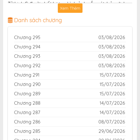
Tử Linh Sư" với chất lượng hình ảnh sắc nét, bản dịch
Xem Thêm
chuẩn và giao diện thân thiện, mang đến trải nghiệm
đọc truyện hấp dẫn, tiện lợi, hoàn toàn miễn phí cho
Danh sách chương
độc giả yêu thích truyện tranh online.
Chương 295
03/08/2026
Chương 294
03/08/2026
Chương 293
03/08/2026
Chương 292
03/08/2026
Chương 291
15/07/2026
Chương 290
15/07/2026
Chương 289
15/07/2026
Chương 288
14/07/2026
Chương 287
14/07/2026
Chương 286
08/07/2026
Chương 285
29/06/2026