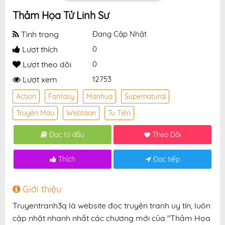
Thảm Họa Tử Linh Sư
Tình trạng
Đang Cập Nhật
Lượt thích
0
Lượt theo dõi
0
Lượt xem
12753
Action
Fantasy
Manhua
Supernatural
Truyện Màu
Webtoon
Tu Tiên
Đọc từ đầu
Theo Dõi
Thích
Đọc tiếp
Giới thiệu
Truyentranh3q là website đọc truyện tranh uy tín, luôn
cập nhật nhanh nhất các chương mới của "Thảm Họa