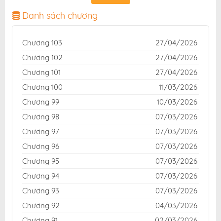
bản dịch chuẩn và giao diện thân thiện, mang đến trải
nghiệm đọc truyện hấp dẫn, tiện lợi, hoàn toàn miễn
Danh sách chương
phí cho độc giả yêu thích truyện tranh online.
Chương 103
27/04/2026
Chương 102
27/04/2026
Chương 101
27/04/2026
Chương 100
11/03/2026
Chương 99
10/03/2026
Chương 98
07/03/2026
Chương 97
07/03/2026
Chương 96
07/03/2026
Chương 95
07/03/2026
Chương 94
07/03/2026
Chương 93
07/03/2026
Chương 92
04/03/2026
Chương 91
02/03/2026