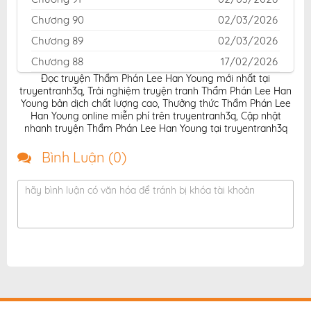
Chương 90
02/03/2026
Chương 89
02/03/2026
Chương 88
17/02/2026
Đọc truyện Thẩm Phán Lee Han Young mới nhất tại
Chương 87
05/02/2026
truyentranh3q
,
Trải nghiệm truyện tranh Thẩm Phán Lee Han
Chương 86
05/02/2026
Young bản dịch chất lượng cao
,
Thưởng thức Thẩm Phán Lee
Han Young online miễn phí trên truyentranh3q
,
Cập nhật
Chương 85
05/02/2026
nhanh truyện Thẩm Phán Lee Han Young tại truyentranh3q
Chương 84
05/02/2026
Bình Luận (
0
)
Chương 83
05/02/2026
Chương 82
05/02/2026
hãy bình luận có văn hóa để tránh bị khóa tài khoản
Chương 81.1
05/02/2026
Chương 81
05/02/2026
Chương 80
05/02/2026
Chương 79
05/02/2026
Chương 78
05/02/2026