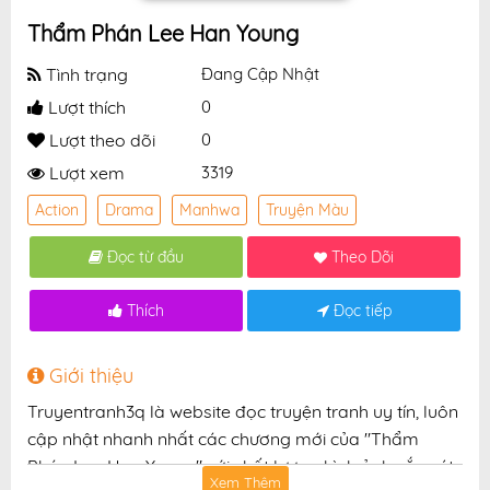
Thẩm Phán Lee Han Young
Tình trạng
Đang Cập Nhật
Lượt thích
0
Lượt theo dõi
0
Lượt xem
3319
Action
Drama
Manhwa
Truyện Màu
Đọc từ đầu
Theo Dõi
Thích
Đọc tiếp
Giới thiệu
Truyentranh3q là website đọc truyện tranh uy tín, luôn
cập nhật nhanh nhất các chương mới của "Thẩm
Phán Lee Han Young" với chất lượng hình ảnh sắc nét,
Xem Thêm