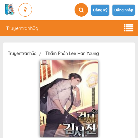
Đăng ký
Đăng nhập
Truyentranh3q
Truyentranh3q
Thẩm Phán Lee Han Young