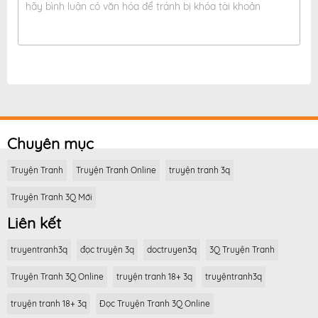
hãy bình luận có văn hóa để tránh bị khóa tài khoản
Chuyên mục
Truyện Tranh
Truyện Tranh Online
truyện tranh 3q
Truyện Tranh 3Q Mới
Liên kết
truyentranh3q
đọc truyện 3q
doctruyen3q
3Q Truyện Tranh
Truyện Tranh 3Q Online
truyện tranh 18+ 3q
truyệntranh3q
truyện tranh 18+ 3q
Đọc Truyện Tranh 3Q Online