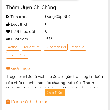
Thâm Uyên Chi Chủng
Tình trạng
Đang Cập Nhật
Lượt thích
0
Lượt theo dõi
0
Lượt xem
1576
Action
Adventure
Supernatural
Manhua
Truyện Màu
Giới thiệu
Truyentranh3q là website đọc truyện tranh uy tín, luôn
cập nhật nhanh nhất các chương mới của "Thâm
Uyên Chi Chủng" với chất lượng hình ảnh sắc nét, bản
Xem Thêm
dịch chuẩn và giao diện thân thiện, mang đến trải
nghiệm đọc truyện hấp dẫn, tiện lợi, hoàn toàn miễn
Danh sách chương
phí cho độc giả yêu thích truyện tranh online.