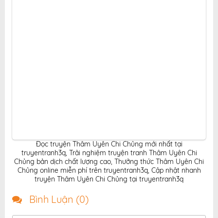
Đọc truyện Thâm Uyên Chi Chủng mới nhất tại
truyentranh3q
,
Trải nghiệm truyện tranh Thâm Uyên Chi
Chủng bản dịch chất lượng cao
,
Thưởng thức Thâm Uyên Chi
Chủng online miễn phí trên truyentranh3q
,
Cập nhật nhanh
truyện Thâm Uyên Chi Chủng tại truyentranh3q
Bình Luận (
0
)