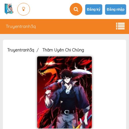
Đăng ký
Đăng nhập
Truyentranh3q
Truyentranh3q
Thâm Uyên Chi Chủng