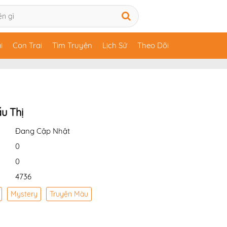
i
Con Trai
Tìm Truyện
Lịch Sử
Theo Dõi
u Thị
Đang Cập Nhật
0
0
4736
Mystery
Truyện Màu