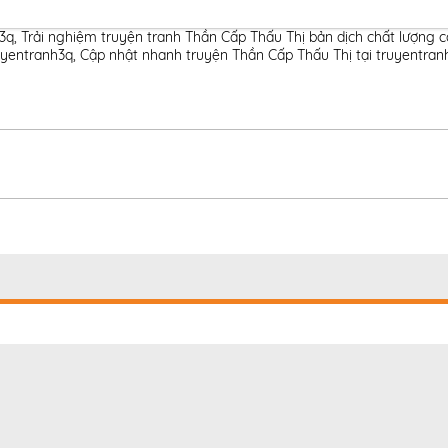
h3q
,
Trải nghiệm truyện tranh Thần Cấp Thấu Thị bản dịch chất lượng 
uyentranh3q
,
Cập nhật nhanh truyện Thần Cấp Thấu Thị tại truyentran