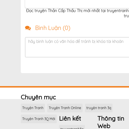
Đọc truyện Thần Cấp Thấu Thị mới nhất tại truyentran
tr
Bình Luận (
0
)
hãy bình luận có văn hóa để tránh bị khóa tài khoản
Chuyên mục
Truyện Tranh
Truyện Tranh Online
truyện tranh 3q
Liên kết
Thông tin
Truyện Tranh 3Q Mới
Web