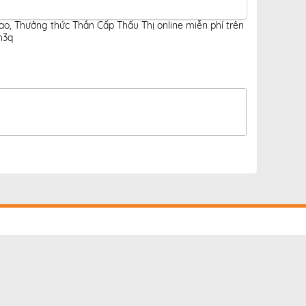
cao
,
Thưởng thức Thần Cấp Thấu Thị online miễn phí trên
h3q