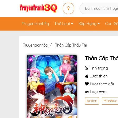
Truyentranh3q
Thể Loại
Xếp Hạng
Con Gá
Truyentranh3q
Thần Cấp Thấu Thị
Thần Cấp Thấ
Tình trạng
Lượt thích
Lượt theo dõi
Lượt xem
Action
Manhua