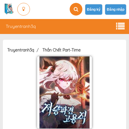
Đăng ký
Đăng nhập
Truyentranh3q
Truyentranh3q
Thần Chết Part-Time