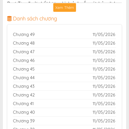
Part-Time" với chất lượng hình ảnh sắc nét, bản dịch
Xem Thêm
chuẩn và giao diện thân thiện, mang đến trải nghiệm
đọc truyện hấp dẫn, tiện lợi, hoàn toàn miễn phí cho
Danh sách chương
độc giả yêu thích truyện tranh online.
Chương 49
11/05/2026
Chương 48
11/05/2026
Chương 47
11/05/2026
Chương 46
11/05/2026
Chương 45
11/05/2026
Chương 44
11/05/2026
Chương 43
11/05/2026
Chương 42
11/05/2026
Chương 41
11/05/2026
Chương 40
11/05/2026
Chương 39
11/05/2026