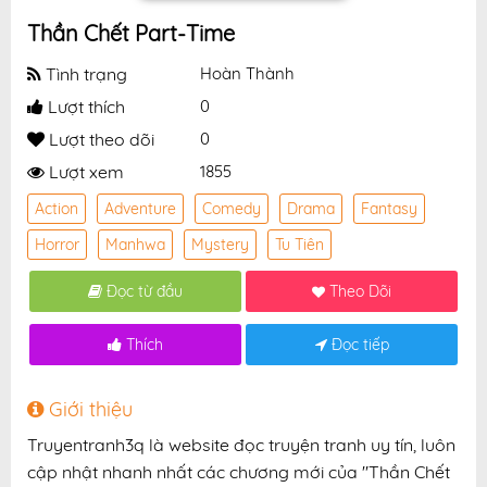
Thần Chết Part-Time
Tình trạng
Hoàn Thành
Lượt thích
0
Lượt theo dõi
0
Lượt xem
1855
Action
Adventure
Comedy
Drama
Fantasy
Horror
Manhwa
Mystery
Tu Tiên
Đọc từ đầu
Theo Dõi
Thích
Đọc tiếp
Giới thiệu
Truyentranh3q là website đọc truyện tranh uy tín, luôn
cập nhật nhanh nhất các chương mới của "Thần Chết