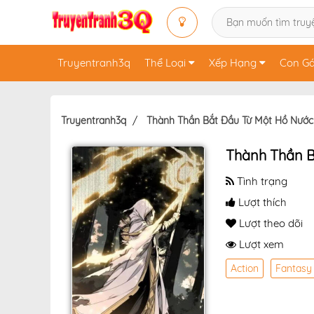
Truyentranh3q
Thể Loại
Xếp Hạng
Con Gá
Truyentranh3q
Thành Thần Bắt Đầu Từ Một Hồ Nước
Thành Thần B
Tình trạng
Lượt thích
Lượt theo dõi
Lượt xem
Action
Fantasy