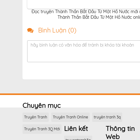
Đọc truyện Thành Thần Bắt Đầu Từ Một Hồ Nước mới n
Thành Thần Bắt Đầu Từ Một Hồ Nước onli
Bình Luận (
0
)
hãy bình luận có văn hóa để tránh bị khóa tài khoản
Chuyên mục
Truyện Tranh
Truyện Tranh Online
truyện tranh 3q
Liên kết
Thông tin
Truyện Tranh 3Q Mới
Web