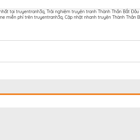
hất tại truyentranh3q
,
Trải nghiệm truyện tranh Thành Thần Bắt Đầu
ne miễn phí trên truyentranh3q
,
Cập nhật nhanh truyện Thành Thần B