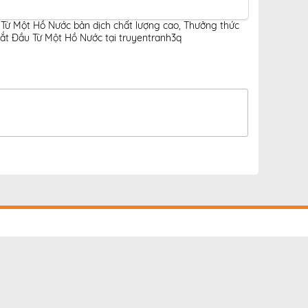
 Từ Một Hồ Nước bản dịch chất lượng cao
,
Thưởng thức
ắt Đầu Từ Một Hồ Nước tại truyentranh3q