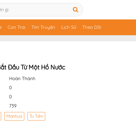
i
Con Trai
Tìm Truyện
Lịch Sử
Theo Dõi
ắt Đầu Từ Một Hồ Nước
Hoàn Thành
0
0
739
Manhua
Tu Tiên