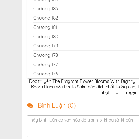
Chương 183
Chương 182
Chương 181
Chương 180
Chương 179
Chương 178
Chương 177
Chương 176
Đọc truyện The Fragrant Flower Blooms With Dignity -
Chương 175
Kaoru Hana Wa Rin To Saku bản dịch chất lượng cao
,
Chương 174
nhật nhanh truyện 
Chương 173
Bình Luận (
0
)
Chương 172
hãy bình luận có văn hóa để tránh bị khóa tài khoản
Chương 171
Chương 170
Chương 169