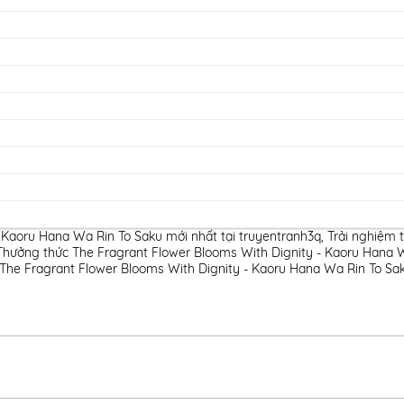
 Kaoru Hana Wa Rin To Saku mới nhất tại truyentranh3q
,
Trải nghiệm 
Thưởng thức The Fragrant Flower Blooms With Dignity - Kaoru Hana Wa
The Fragrant Flower Blooms With Dignity - Kaoru Hana Wa Rin To Sak