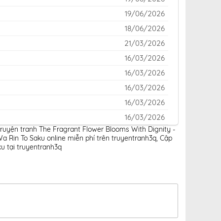
19/06/2026
18/06/2026
21/03/2026
16/03/2026
16/03/2026
16/03/2026
16/03/2026
16/03/2026
truyện tranh The Fragrant Flower Blooms With Dignity -
16/03/2026
 Rin To Saku online miễn phí trên truyentranh3q
,
Cập
16/03/2026
u tại truyentranh3q
16/03/2026
16/03/2026
16/03/2026
16/03/2026
16/03/2026