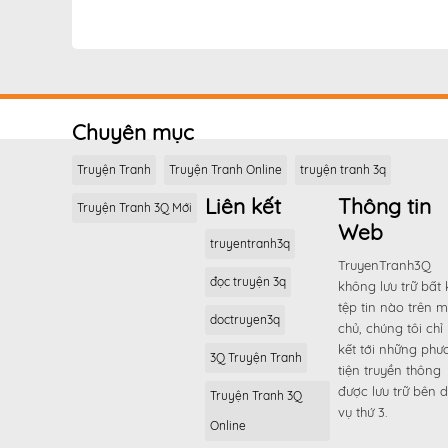
Chương 168
Chương 167
Chương 166
Chương 165
Chuyên mục
Chương 164
Truyện Tranh
Truyện Tranh Online
truyện tranh 3q
Chương 163
Liên kết
Thông tin
Truyện Tranh 3Q Mới
Chương 162
Web
Chương 161
truyentranh3q
TruyenTranh3Q
Chương 160
đọc truyện 3q
không lưu trữ bất 
Chương 159
tệp tin nào trên 
doctruyen3q
Chương 158
chủ, chúng tôi chỉ 
kết tới những phư
Chương 157
3Q Truyện Tranh
tiện truyền thông
Chương 156
được lưu trữ bên d
Truyện Tranh 3Q
vụ thứ 3.
Chương 155
Online