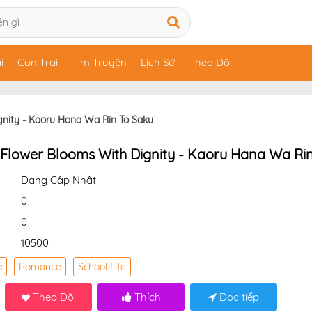
i
Con Trai
Tìm Truyện
Lịch Sử
Theo Dõi
gnity - Kaoru Hana Wa Rin To Saku
 Flower Blooms With Dignity - Kaoru Hana Wa Ri
Đang Cập Nhật
0
0
10500
a
Romance
School Life
Theo Dõi
Thích
Đọc tiếp