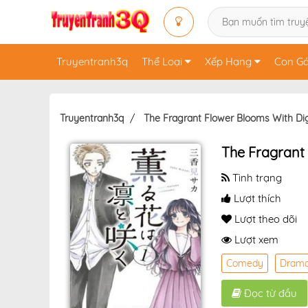
Truyentranh3q
Thể Loại
Xếp Hạng
Con Gá
Truyentranh3q
The Fragrant Flower Blooms With Di
The Fragrant
Tình trạng
Lượt thích
Lượt theo dõi
Lượt xem
Comedy
Dram
Đọc từ đầu