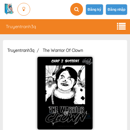
Đăng ký
Đăng nhập
Truyentranh3q
Truyentranh3q
The Warrior Of Clown