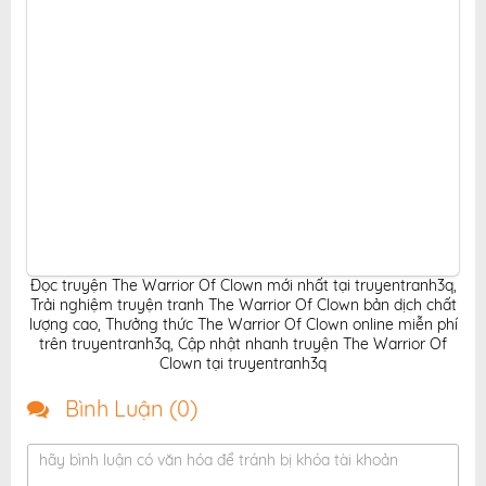
Đọc truyện The Warrior Of Clown mới nhất tại truyentranh3q
,
Trải nghiệm truyện tranh The Warrior Of Clown bản dịch chất
lượng cao
,
Thưởng thức The Warrior Of Clown online miễn phí
trên truyentranh3q
,
Cập nhật nhanh truyện The Warrior Of
Clown tại truyentranh3q
Bình Luận (
0
)
hãy bình luận có văn hóa để tránh bị khóa tài khoản