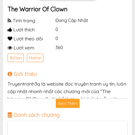
The Warrior Of Clown
Tình trạng
Đang Cập Nhật
Lượt thích
0
Lượt theo dõi
0
Lượt xem
360
Action
Horror
Giới thiệu
Truyentranh3q là website đọc truyện tranh uy tín, luôn
cập nhật nhanh nhất các chương mới của "The
Warrior Of Clown" với chất lượng hình ảnh sắc nét,
Xem Thêm
bản dịch chuẩn và giao diện thân thiện, mang đến trải
nghiệm đọc truyện hấp dẫn, tiện lợi, hoàn toàn miễn
Danh sách chương
phí cho độc giả yêu thích truyện tranh online.