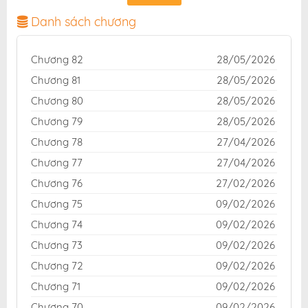
dịch chuẩn và giao diện thân thiện, mang đến trải
nghiệm đọc truyện hấp dẫn, tiện lợi, hoàn toàn miễn
Danh sách chương
phí cho độc giả yêu thích truyện tranh online.
Chương 82
28/05/2026
Chương 81
28/05/2026
Chương 80
28/05/2026
Chương 79
28/05/2026
Chương 78
27/04/2026
Chương 77
27/04/2026
Chương 76
27/02/2026
Chương 75
09/02/2026
Chương 74
09/02/2026
Chương 73
09/02/2026
Chương 72
09/02/2026
Chương 71
09/02/2026
Chương 70
09/02/2026