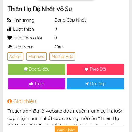
Thiên Hạ Đệ Nhất Võ Sư
Tình trạng
Đang Cập Nhật
Lượt thích
0
Lượt theo dõi
0
Lượt xem
3666
Action
Manhwa
Martial Arts
Đọc từ đầu
Theo Dõi
Thích
Đọc tiếp
Giới thiệu
Truyentranh3q là website đọc truyện tranh uy tín, luôn
cập nhật nhanh nhất các chương mới của "Thiên Hạ
Đệ Nhất Võ Sư" với chất lượng hình ảnh sắc nét, bản
Xem Thêm