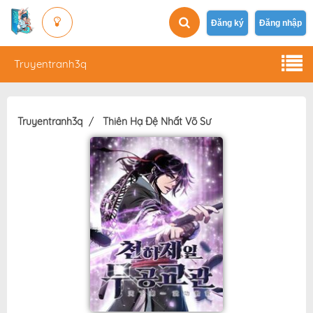
Đăng ký
Đăng nhập
Truyentranh3q
Truyentranh3q
Thiên Hạ Đệ Nhất Võ Sư