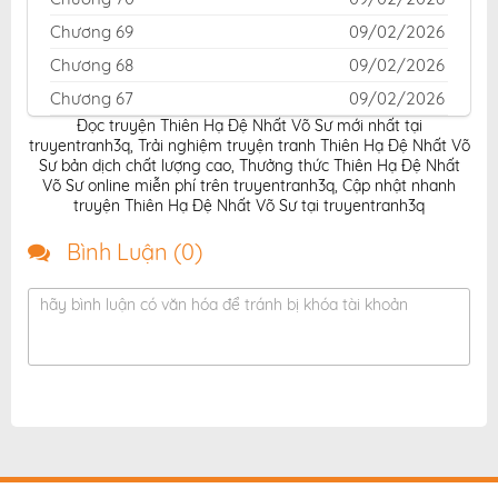
Chương 69
09/02/2026
Chương 68
09/02/2026
Chương 67
09/02/2026
Đọc truyện Thiên Hạ Đệ Nhất Võ Sư mới nhất tại
Chương 66
09/02/2026
truyentranh3q
,
Trải nghiệm truyện tranh Thiên Hạ Đệ Nhất Võ
Chương 65
09/02/2026
Sư bản dịch chất lượng cao
,
Thưởng thức Thiên Hạ Đệ Nhất
Võ Sư online miễn phí trên truyentranh3q
,
Cập nhật nhanh
Chương 64
09/02/2026
truyện Thiên Hạ Đệ Nhất Võ Sư tại truyentranh3q
Chương 63
09/02/2026
Bình Luận (
0
)
Chương 62
09/02/2026
Chương 61
09/02/2026
hãy bình luận có văn hóa để tránh bị khóa tài khoản
Chương 60
09/02/2026
Chương 59
09/02/2026
Chương 58
09/02/2026
Chương 57
09/02/2026
Chương 56
09/02/2026