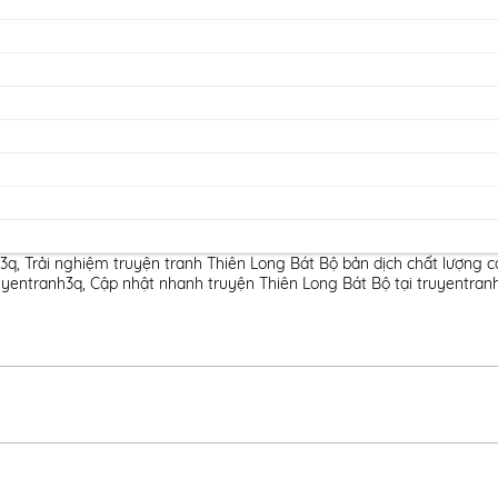
h3q
,
Trải nghiệm truyện tranh Thiên Long Bát Bộ bản dịch chất lượng c
uyentranh3q
,
Cập nhật nhanh truyện Thiên Long Bát Bộ tại truyentran