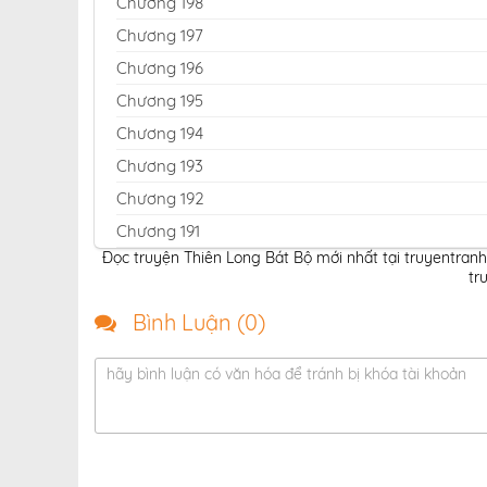
Chương 198
Chương 197
Chương 196
Chương 195
Chương 194
Chương 193
Chương 192
Chương 191
Đọc truyện Thiên Long Bát Bộ mới nhất tại truyentran
Chương 190
tr
Chương 189
Bình Luận (
0
)
Chương 188
Chương 187
hãy bình luận có văn hóa để tránh bị khóa tài khoản
Chương 186
Chương 185
Chương 184