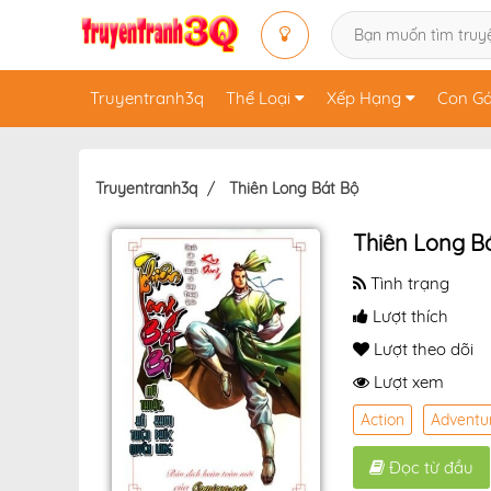
Truyentranh3q
Thể Loại
Xếp Hạng
Con Gá
Truyentranh3q
Thiên Long Bát Bộ
Thiên Long B
Tình trạng
Lượt thích
Lượt theo dõi
Lượt xem
Action
Adventu
Đọc từ đầu