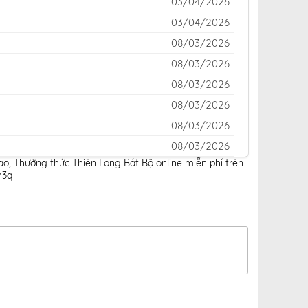
03/04/2026
03/04/2026
08/03/2026
08/03/2026
08/03/2026
08/03/2026
08/03/2026
08/03/2026
ao
,
Thưởng thức Thiên Long Bát Bộ online miễn phí trên
09/02/2026
h3q
09/02/2026
09/02/2026
09/02/2026
09/02/2026
09/02/2026
09/02/2026