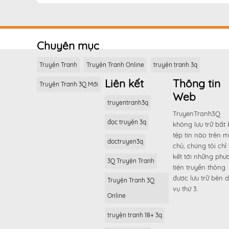
Chương 183
Chương 182
Chương 181
Chuyên mục
Chương 180
Chương 179
Truyện Tranh
Truyện Tranh Online
truyện tranh 3q
Chương 178
Liên kết
Thông tin
Truyện Tranh 3Q Mới
Chương 177
Web
truyentranh3q
Chương 176
TruyenTranh3Q
đọc truyện 3q
Chương 175
không lưu trữ bất 
tệp tin nào trên 
Chương 174
doctruyen3q
chủ, chúng tôi chỉ 
Chương 173
kết tới những phư
3Q Truyện Tranh
tiện truyền thông
Chương 172
được lưu trữ bên d
Truyện Tranh 3Q
Chương 171
vụ thứ 3.
Online
Chương 170
truyện tranh 18+ 3q
Chương 169