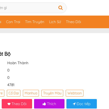
i
Con Trai
Tìm Truyện
Lịch Sử
Theo Dõi
át Bộ
Hoàn Thành
0
0
4781
re
Cổ Đại
Manhua
Truyện Màu
Webtoon
Theo Dõi
Thích
Đọc tiếp