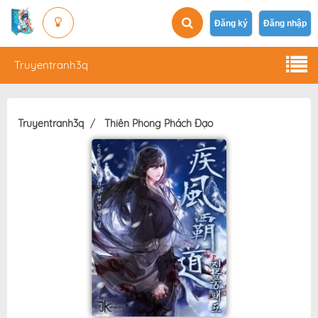
Đăng ký
Đăng nhập
Truyentranh3q
Truyentranh3q
Thiên Phong Phách Đạo