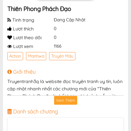
Thiên Phong Phách Đạo
Tình trạng
Đang Cập Nhật
Lượt thích
0
Lượt theo dõi
0
Lượt xem
1166
Action
Manhwa
Truyện Màu
Giới thiệu
Truyentranh3q là website đọc truyện tranh uy tín, luôn
cập nhật nhanh nhất các chương mới của "Thiên
Phong Phách Đạo" với chất lượng hình ảnh sắc nét,
Xem Thêm
bản dịch chuẩn và giao diện thân thiện, mang đến trải
nghiệm đọc truyện hấp dẫn, tiện lợi, hoàn toàn miễn
Danh sách chương
phí cho độc giả yêu thích truyện tranh online.