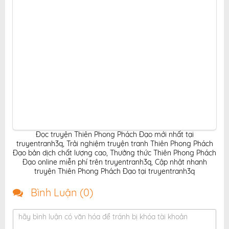
Đọc truyện Thiên Phong Phách Đạo mới nhất tại
truyentranh3q
,
Trải nghiệm truyện tranh Thiên Phong Phách
Đạo bản dịch chất lượng cao
,
Thưởng thức Thiên Phong Phách
Đạo online miễn phí trên truyentranh3q
,
Cập nhật nhanh
truyện Thiên Phong Phách Đạo tại truyentranh3q
Bình Luận (
0
)
hãy bình luận có văn hóa để tránh bị khóa tài khoản