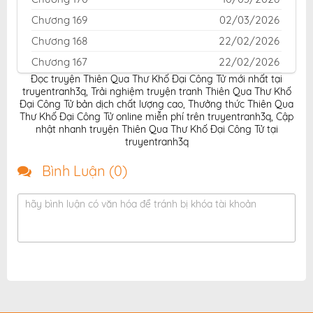
Chương 169
02/03/2026
Chương 168
22/02/2026
Chương 167
22/02/2026
Đọc truyện Thiên Qua Thư Khố Đại Công Tử mới nhất tại
Chương 166
10/02/2026
truyentranh3q
,
Trải nghiệm truyện tranh Thiên Qua Thư Khố
Chương 165
06/02/2026
Đại Công Tử bản dịch chất lượng cao
,
Thưởng thức Thiên Qua
Thư Khố Đại Công Tử online miễn phí trên truyentranh3q
,
Cập
Chương 164
06/02/2026
nhật nhanh truyện Thiên Qua Thư Khố Đại Công Tử tại
truyentranh3q
Chương 163
06/02/2026
Chương 162
06/02/2026
Bình Luận (
0
)
Chương 161
06/02/2026
hãy bình luận có văn hóa để tránh bị khóa tài khoản
Chương 160
06/02/2026
Chương 159
06/02/2026
Chương 158
06/02/2026
Chương 157
06/02/2026
Chương 156
06/02/2026