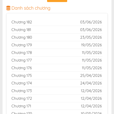
bản dịch chuẩn và giao diện thân thiện, mang đến trải
nghiệm đọc truyện hấp dẫn, tiện lợi, hoàn toàn miễn
Danh sách chương
phí cho độc giả yêu thích truyện tranh online.
Chương 182
03/06/2026
Chương 181
03/06/2026
Chương 180
23/05/2026
Chương 179
19/05/2026
Chương 178
11/05/2026
Chương 177
11/05/2026
Chương 176
11/05/2026
Chương 175
25/04/2026
Chương 174
24/04/2026
Chương 173
12/04/2026
Chương 172
12/04/2026
Chương 171
12/04/2026
Chương 170
10/03/2026