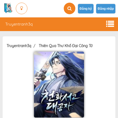
Đăng ký
Đăng nhập
Truyentranh3q
Truyentranh3q
Thiên Qua Thư Khố Đại Công Tử