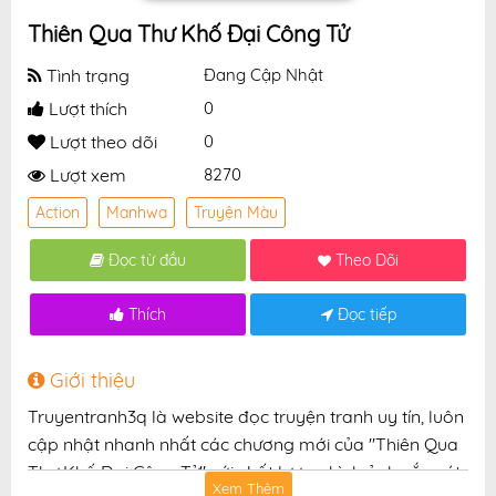
Thiên Qua Thư Khố Đại Công Tử
Tình trạng
Đang Cập Nhật
Lượt thích
0
Lượt theo dõi
0
Lượt xem
8270
Action
Manhwa
Truyện Màu
Đọc từ đầu
Theo Dõi
Thích
Đọc tiếp
Giới thiệu
Truyentranh3q là website đọc truyện tranh uy tín, luôn
cập nhật nhanh nhất các chương mới của "Thiên Qua
Thư Khố Đại Công Tử" với chất lượng hình ảnh sắc nét,
Xem Thêm