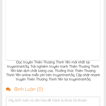
Đọc truyện Thiên Thượng Thịnh Yến mới nhất tại
truyentranh3q
,
Trải nghiệm truyện tranh Thiên Thượng Thịnh
Yến bản dịch chất lượng cao
,
Thưởng thức Thiên Thượng
Thịnh Yến online miễn phí trên truyentranh3q
,
Cập nhật nhanh
truyện Thiên Thượng Thịnh Yến tại truyentranh3q
Bình Luận (
0
)
hãy bình luận có văn hóa để tránh bị khóa tài khoản