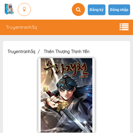
Đăng ký
Đăng nhập
Truyentranh3q
Truyentranh3q
Thiên Thượng Thịnh Yến