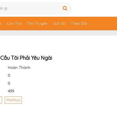
i
Con Trai
Tìm Truyện
Lịch Sử
Theo Dõi
 Cầu Tôi Phải Yêu Ngài
Hoàn Thành
0
0
499
y
Manhua