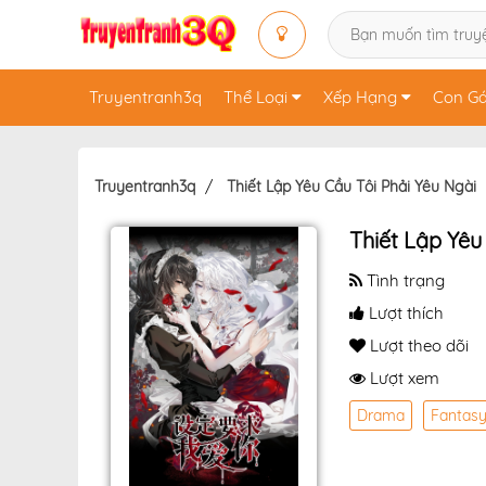
Truyentranh3q
Thể Loại
Xếp Hạng
Con Gá
Truyentranh3q
Thiết Lập Yêu Cầu Tôi Phải Yêu Ngài
Thiết Lập Yêu
Tình trạng
Lượt thích
Lượt theo dõi
Lượt xem
Drama
Fantas