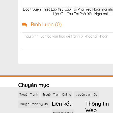
Đọc truyện Thiết Lập Yêu Cầu Tôi Phải Yêu Ngài mới nhấ
Lập Yêu Cầu Tôi Phải Yêu Ngài online
Bình Luận (
0
)
hãy bình luận có văn hóa để tránh bị khóa tài khoản
Chuyên mục
Truyện Tranh
Truyện Tranh Online
truyện tranh 3q
Liên kết
Thông tin
Truyện Tranh 3Q Mới
Web