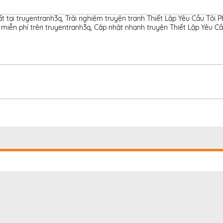
t tại truyentranh3q
,
Trải nghiệm truyện tranh Thiết Lập Yêu Cầu Tôi P
 miễn phí trên truyentranh3q
,
Cập nhật nhanh truyện Thiết Lập Yêu Cầu