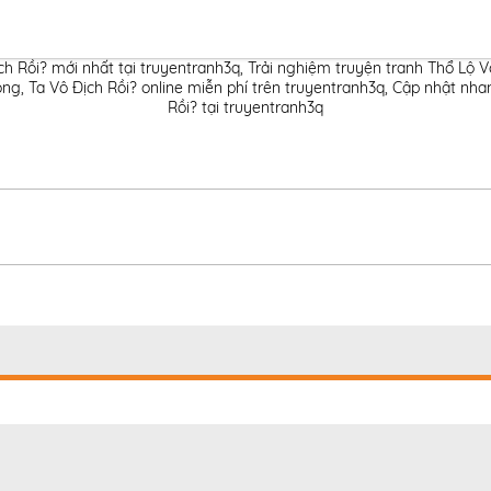
h Rồi? mới nhất tại truyentranh3q
,
Trải nghiệm truyện tranh Thổ Lộ V
g, Ta Vô Địch Rồi? online miễn phí trên truyentranh3q
,
Cập nhật nhan
Rồi? tại truyentranh3q