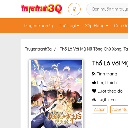
Truyentranh3q
Thể Loại
Xếp Hạng
Con Gá
Truyentranh3q
Thổ Lộ Với Mỹ Nữ Tông Chủ Xong, Ta
Thổ Lộ Với M
Tình trạng
Lượt thích
Lượt theo dõi
Lượt xem
Action
Adventu