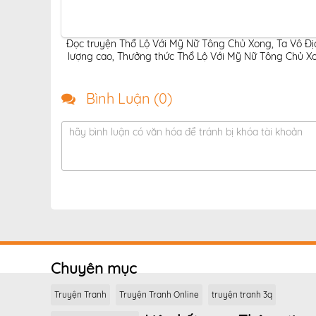
Đọc truyện Thổ Lộ Với Mỹ Nữ Tông Chủ Xong, Ta Vô Địc
lượng cao
,
Thưởng thức Thổ Lộ Với Mỹ Nữ Tông Chủ Xon
Bình Luận (
0
)
hãy bình luận có văn hóa để tránh bị khóa tài khoản
Chuyên mục
Truyện Tranh
Truyện Tranh Online
truyện tranh 3q