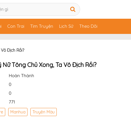
i
Con Trai
Tìm Truyện
Lịch Sử
Theo Dõi
 Vô Địch Rồi?
ỹ Nữ Tông Chủ Xong, Ta Vô Địch Rồi?
Hoàn Thành
0
0
771
re
Manhua
Truyện Màu