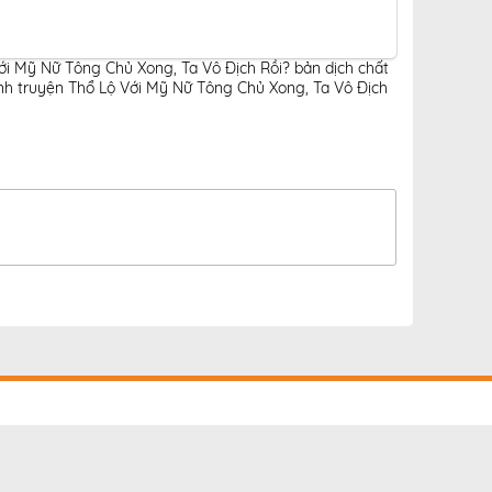
ới Mỹ Nữ Tông Chủ Xong, Ta Vô Địch Rồi? bản dịch chất
h truyện Thổ Lộ Với Mỹ Nữ Tông Chủ Xong, Ta Vô Địch