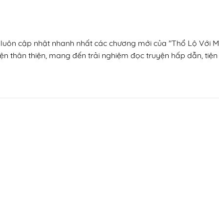
n, luôn cập nhật nhanh nhất các chương mới của "Thổ Lộ Với 
ện thân thiện, mang đến trải nghiệm đọc truyện hấp dẫn, tiện 