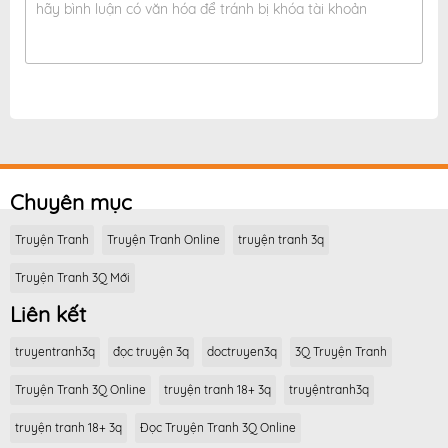
hãy bình luận có văn hóa để tránh bị khóa tài khoản
Chuyên mục
Truyện Tranh
Truyện Tranh Online
truyện tranh 3q
Truyện Tranh 3Q Mới
Liên kết
truyentranh3q
đọc truyện 3q
doctruyen3q
3Q Truyện Tranh
Truyện Tranh 3Q Online
truyện tranh 18+ 3q
truyệntranh3q
truyện tranh 18+ 3q
Đọc Truyện Tranh 3Q Online