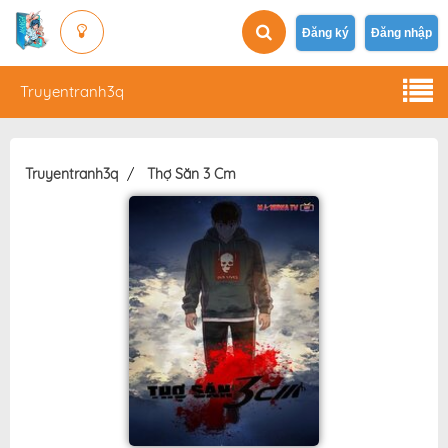
Đăng ký
Đăng nhập
Truyentranh3q
Truyentranh3q
Thợ Săn 3 Cm