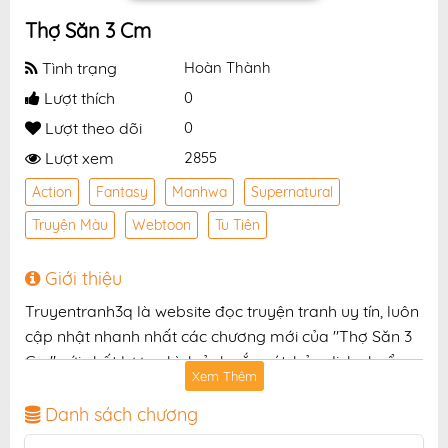
Thợ Săn 3 Cm
Tình trạng
Hoàn Thành
Lượt thích
0
Lượt theo dõi
0
Lượt xem
2855
Action
Fantasy
Manhwa
Supernatural
Truyện Màu
Webtoon
Tu Tiên
Giới thiệu
Truyentranh3q là website đọc truyện tranh uy tín, luôn
cập nhật nhanh nhất các chương mới của "Thợ Săn 3
Cm" với chất lượng hình ảnh sắc nét, bản dịch chuẩn
Xem Thêm
và giao diện thân thiện, mang đến trải nghiệm đọc
truyện hấp dẫn, tiện lợi, hoàn toàn miễn phí cho độc
Danh sách chương
giả yêu thích truyện tranh online.