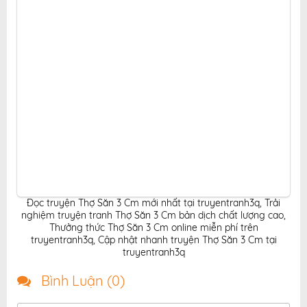
Đọc truyện Thợ Săn 3 Cm mới nhất tại truyentranh3q
,
Trải
nghiệm truyện tranh Thợ Săn 3 Cm bản dịch chất lượng cao
,
Thưởng thức Thợ Săn 3 Cm online miễn phí trên
truyentranh3q
,
Cập nhật nhanh truyện Thợ Săn 3 Cm tại
truyentranh3q
Bình Luận (
0
)