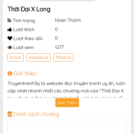
Thời Đại X Long
Tình trạng
Hoàn Thành
Lượt thích
0
Lượt theo dõi
0
Lượt xem
1277
Action
Adventure
Manhua
Giới thiệu
Truyentranh3q là website đọc truyện tranh uy tín, luôn
cập nhật nhanh nhất các chương mới của "Thời Đại X
Long" với chất lượng hình ảnh sắc nét, bản dịch chuẩn
Xem Thêm
và giao diện thân thiện, mang đến trải nghiệm đọc
truyện hấp dẫn, tiện lợi, hoàn toàn miễn phí cho độc
Danh sách chương
giả yêu thích truyện tranh online.