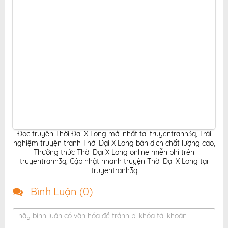
Đọc truyện Thời Đại X Long mới nhất tại truyentranh3q
,
Trải
nghiệm truyện tranh Thời Đại X Long bản dịch chất lượng cao
,
Thưởng thức Thời Đại X Long online miễn phí trên
truyentranh3q
,
Cập nhật nhanh truyện Thời Đại X Long tại
truyentranh3q
Bình Luận (
0
)
hãy bình luận có văn hóa để tránh bị khóa tài khoản