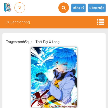
Đăng ký
Đăng nhập
Truyentranh3q
Truyentranh3q
Thời Đại X Long