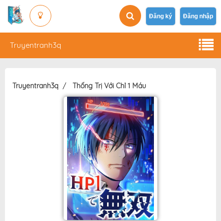
Đăng ký
Đăng nhập
Truyentranh3q
Truyentranh3q
Thống Trị Với Chỉ 1 Máu