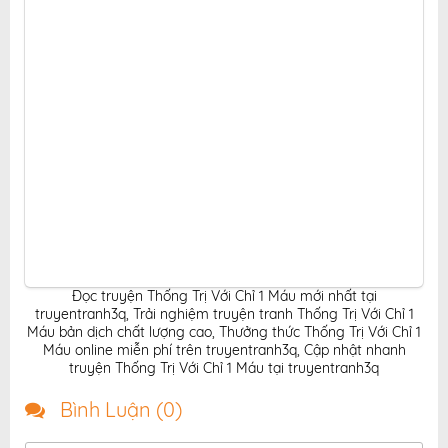
Đọc truyện Thống Trị Với Chỉ 1 Máu mới nhất tại
truyentranh3q
,
Trải nghiệm truyện tranh Thống Trị Với Chỉ 1
Máu bản dịch chất lượng cao
,
Thưởng thức Thống Trị Với Chỉ 1
Máu online miễn phí trên truyentranh3q
,
Cập nhật nhanh
truyện Thống Trị Với Chỉ 1 Máu tại truyentranh3q
Bình Luận (
0
)