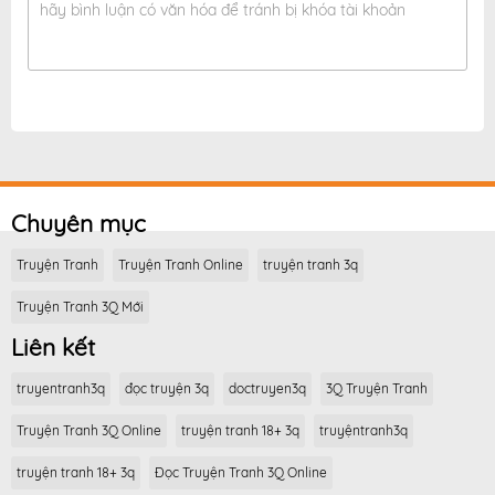
hãy bình luận có văn hóa để tránh bị khóa tài khoản
Chuyên mục
Truyện Tranh
Truyện Tranh Online
truyện tranh 3q
Truyện Tranh 3Q Mới
Liên kết
truyentranh3q
đọc truyện 3q
doctruyen3q
3Q Truyện Tranh
Truyện Tranh 3Q Online
truyện tranh 18+ 3q
truyệntranh3q
truyện tranh 18+ 3q
Đọc Truyện Tranh 3Q Online