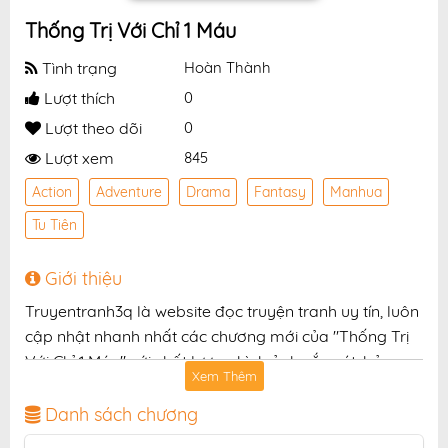
Thống Trị Với Chỉ 1 Máu
Tình trạng
Hoàn Thành
Lượt thích
0
Lượt theo dõi
0
Lượt xem
845
Action
Adventure
Drama
Fantasy
Manhua
Tu Tiên
Giới thiệu
Truyentranh3q là website đọc truyện tranh uy tín, luôn
cập nhật nhanh nhất các chương mới của "Thống Trị
Với Chỉ 1 Máu" với chất lượng hình ảnh sắc nét, bản
Xem Thêm
dịch chuẩn và giao diện thân thiện, mang đến trải
nghiệm đọc truyện hấp dẫn, tiện lợi, hoàn toàn miễn
Danh sách chương
phí cho độc giả yêu thích truyện tranh online.