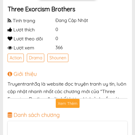
Three Exorcism Brothers
Tình trạng
Đang Cập Nhật
Lượt thích
0
Lượt theo dõi
0
Lượt xem
366
Action
Drama
Shounen
Giới thiệu
Truyentranh3q là website đọc truyện tranh uy tín, luôn
cập nhật nhanh nhất các chương mới của "Three
Exorcism Brothers" với chất lượng hình ảnh sắc nét,
Xem Thêm
bản dịch chuẩn và giao diện thân thiện, mang đến trải
nghiệm đọc truyện hấp dẫn, tiện lợi, hoàn toàn miễn
Danh sách chương
phí cho độc giả yêu thích truyện tranh online.