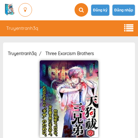
Đăng ký
Đăng nhập
Truyentranh3q
Truyentranh3q
Three Exorcism Brothers