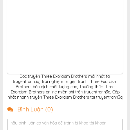
Đọc truyện Three Exorcism Brothers mới nhất tại
truyentranh3q
,
Trải nghiệm truyện tranh Three Exorcism
Brothers bản dịch chất lượng cao
,
Thưởng thức Three
Exorcism Brothers online miễn phí trên truyentranh3q
,
Cập
nhật nhanh truyện Three Exorcism Brothers tại truyentranh3q
Bình Luận (
0
)
hãy bình luận có văn hóa để tránh bị khóa tài khoản