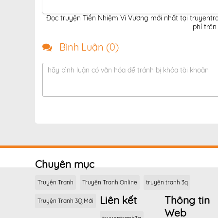
Đọc truyện Tiền Nhiệm Vi Vương mới nhất tại truyentr
phí trên
Bình Luận (
0
)
hãy bình luận có văn hóa để tránh bị khóa tài khoản
Chuyên mục
Truyện Tranh
Truyện Tranh Online
truyện tranh 3q
Liên kết
Thông tin
Truyện Tranh 3Q Mới
Web