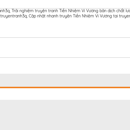
anh3q
,
Trải nghiệm truyện tranh Tiền Nhiệm Vi Vương bản dịch chất l
 truyentranh3q
,
Cập nhật nhanh truyện Tiền Nhiệm Vi Vương tại truye