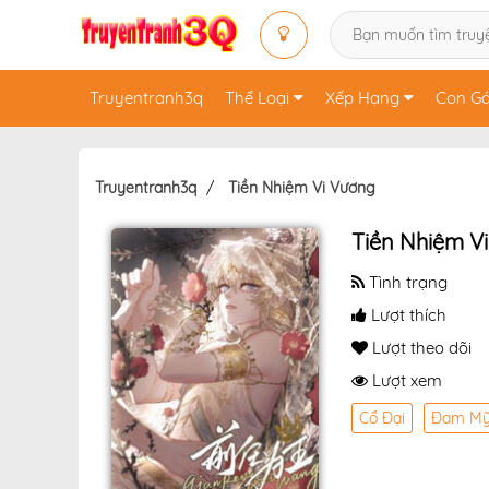
Truyentranh3q
Thể Loại
Xếp Hạng
Con Gá
Truyentranh3q
Tiền Nhiệm Vi Vương
Tiền Nhiệm V
Tình trạng
Lượt thích
Lượt theo dõi
Lượt xem
Cổ Đại
Đam M