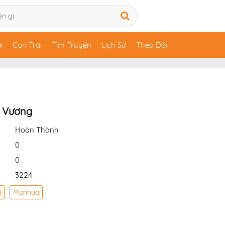
i
Con Trai
Tìm Truyện
Lịch Sử
Theo Dõi
i Vương
Hoàn Thành
0
0
3224
ỹ
Manhua